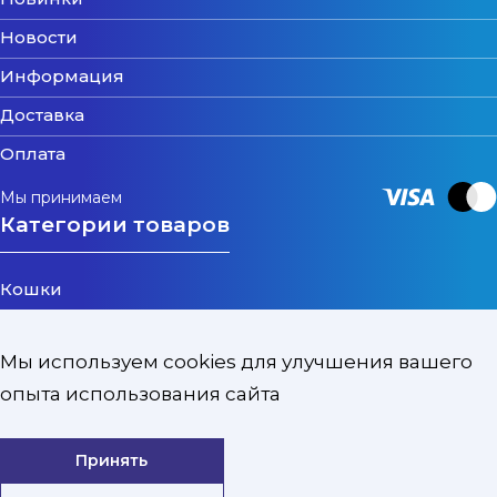
Новости
Информация
Доставка
Оплата
Мы принимаем
Категории товаров
Кошки
Собаки
Мы используем cookies для улучшения вашего
Котята и Щенки
опыта использования сайта
Птицы
Грызуны
Принять
Уход и защита