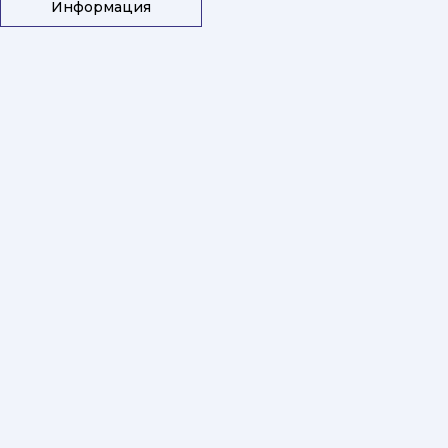
Информация
PlastArt переноска Medium
Меню
Магазины
О компании
Скидки
Топ продаж
Бренды
Новинки
Новости
Информация
Доставка
Политика конфиденциальности