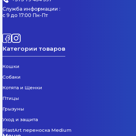
Служба информации :
с 9 до 17:00 Пн-Пт
Категории товаров
Кошки
Собаки
Котята и Щенки
Птицы
Грызуны
Уход и защита
PlastArt переноска Medium
Меню