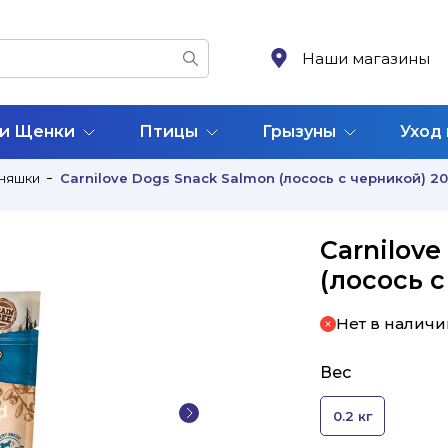
Наши магазины
 и Щенки
Птицы
Грызуны
Уход
няшки
Carnilove Dogs Snack Salmon (лосось с черникой) 2
Carnilov
(лосось с
Нет в наличи
Вес
0.2 кг