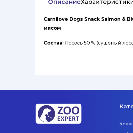
Описание
Характеристик
Carnilove Dogs Snack Salmon & Bl
мясом
Состав:
Лосось 50 % (сушеный лосос
5 %, нут 4 %, черника 4 %, курины
шпинат 2 %, льняное масло 1 %
Кат
Кошк