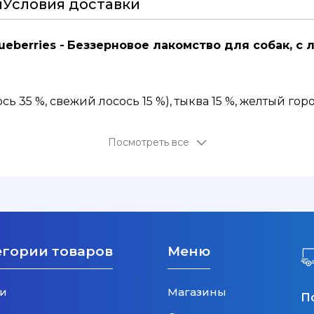
и
Условия доставки
ueberries -
Беззерновое лакомство для собак, с 
ь 35 %, свежий лосось 15 %), тыква 15 %, желтый гор
й жир (сохранен при помощи смеси токоферолов) 4 %
Посмотреть все
егории товаров
Меню
и
Магазины
П