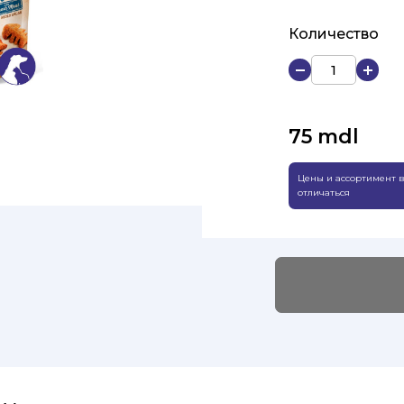
Количество
75
mdl
Цены и ассортимент в
отличаться