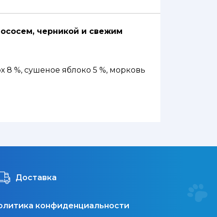
лососем, черникой и свежим
ох 8 %, сушеное яблоко 5 %, морковь
, льняное семя 2 %, сушеный
Доставка
олитика конфиденциальности