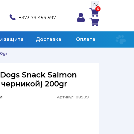
Ro
0
0
+373 79 454 597
 и защита
Доставка
Оплата
00gr
e Dogs Snack Salmon
 черникой) 200gr
и
Артикул:
08509