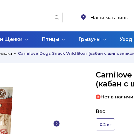
Наши магазины
 и Щенки
Птицы
Грызуны
Уход
няшки
Carnilove Dogs Snack Wild Boar (кабан с шиповнико
Carnilove
(кабан с
Нет в наличи
Вес
0.2 кг