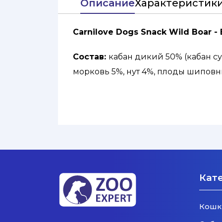
Описание
Характеристик
Carnilove Dogs Snack Wild Boar 
Состав:
кабан дикий 50% (кабан су
морковь 5%, нут 4%, плоды шиповн
сушеный 2 %, льняное масло 1 %.
Кат
Кошк