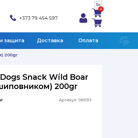
Ro
0
0
+373 79 454 597
 и защита
Доставка
Оплата
м) 200gr
 Dogs Snack Wild Boar
 шиповником) 200gr
и
Артикул:
08593