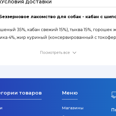
и
Условия доставки
- Беззерновое лакомство для собак - кабан с ши
шеный 35%, кабан свежий 15%), тыква 15%, горошек 
ика 4%, жир куриный (консервированный с токоферо
Посмотреть все
егории товаров
Меню
и
Магазины
П