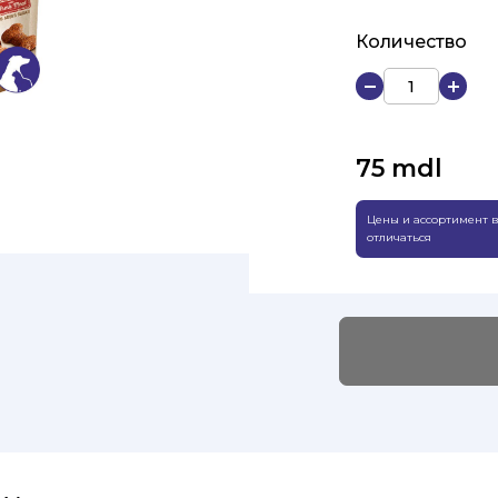
Количество
75
mdl
Цены и ассортимент в
отличаться