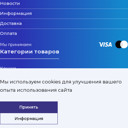
Новости
Информация
Доставка
Оплата
Мы принимаем
Категории товаров
Кошки
Собаки
Мы используем cookies для улучшения вашего
Котята и Щенки
опыта использования сайта
Птицы
Принять
Грызуны
Уход и защита
Информация