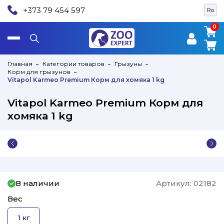
+373 79 454 597
Ro
0
0
Главная
Категории товаров
Грызуны
Корм для грызунов
Vitapol Karmeo Premium Корм для хомяка 1 kg
Vitapol Karmeo Premium Корм для
хомяка 1 kg
В наличии
Артикул:
02182
Вес
1 кг