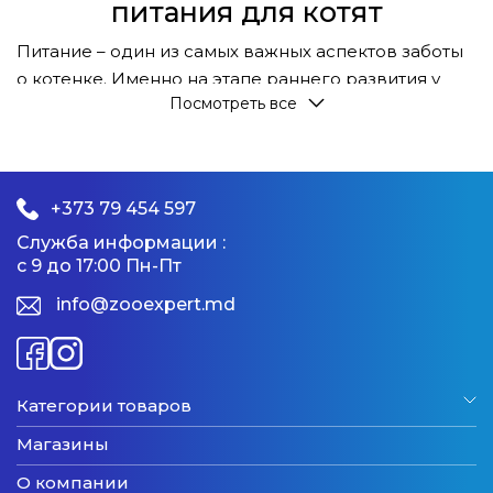
питания для котят
Питание – один из самых важных аспектов заботы
о котенке. Именно на этапе раннего развития у
Посмотреть все
вашего питомца формируются здоровые кости,
мышцы, крепкий иммунитет и общее самочувствие.
Выбор правильного корма для котят – залог
здоровья на всю жизнь. В нашем магазине
+373 79 454 597
представлены лучшие корма, которые обеспечат
Служба информации :
вашего маленького друга всеми необходимыми
с 9 до 17:00 Пн-Пт
питательными веществами.
info@zooexpert.md
1.
Каким должен быть корм для
котят?
Категории товаров
Для котенка важно подобрать корм, который
соответствует его возрасту, весу и особенностям
Магазины
организма. На начальных стадиях жизни котята
О компании
требуют больше белков, жиров и витаминов, чем