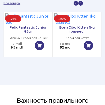
Все товары
-21%
-20%
Felix Fantastic Junior
BonaCibo Kitten 1kg
85gr
(развес)
Влажный корм для кошек
Корм для котят
12 mdl
115 mdl
9.5 mdl
92 mdl
Важность правильного