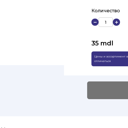
Количество
35
mdl
Цены и ассортимент в
отличаться