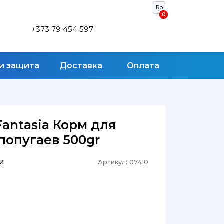
Ro
0
0
+373 79 454 597
 и защита
Доставка
Оплата
Fantasia Корм для
попугаев 500gr
и
Артикул:
07410