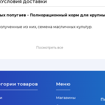
и
Условия доставки
пных попугаев - Полнорационный корм для крупн
полученные из них, семена масличных культур.
Посмотреть все
егории товаров
Меню
и
Магазины
П