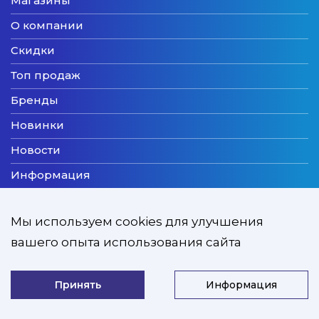
Магазины
О компании
Скидки
Топ продаж
Бренды
Новинки
Новости
Информация
Доставка
Мы используем cookies для улучшения
Оплата
вашего опыта использования сайта
Мы принимаем
Принять
Информация
ZooExpert © 2026
Developed by