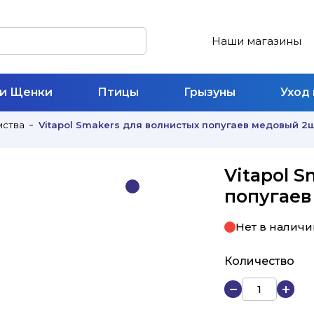
Наши магазины
 и Щенки
Птицы
Грызуны
Уход
мства
Vitapol Smakers для волнистых попугаев медовый 2
Vitapol 
попугаев
Нет в наличи
Количество