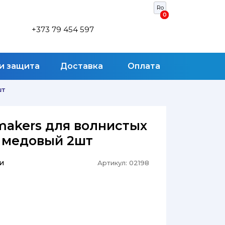
Ro
0
0
+373 79 454 597
 и защита
Доставка
Оплата
шт
Smakers для волнистых
 медовый 2шт
и
Артикул:
02198