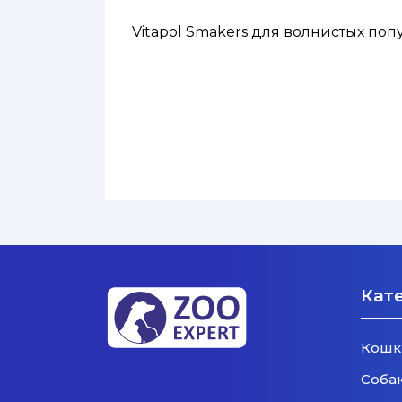
Vitapol Smakers для волнистых по
Кат
Кошк
Соба