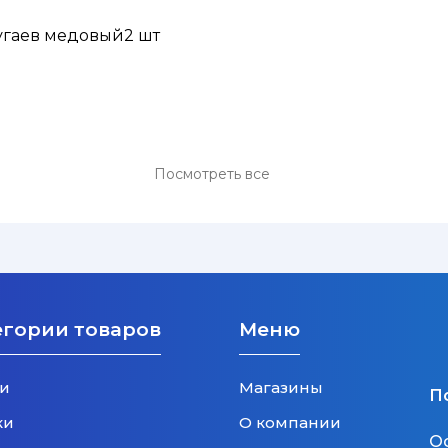
пугаев медовый2 шт
Посмотреть все
егории товаров
Меню
и
Магазины
П
ки
О компании
О