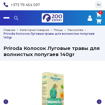
+373 79 454 597
Ro
0
0
Главная
Категории товаров
Птицы
Лакомства
Priroda Колосок Луговые травы для волнистых попугаев
140gr
Priroda Колосок Луговые травы для
волнистых попугаев 140gr