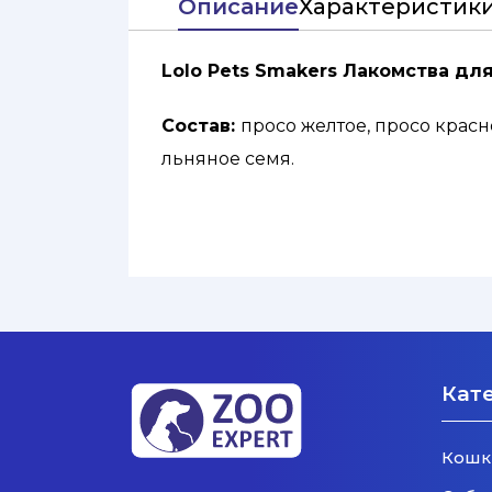
Описание
Характеристик
Lolo Pets Smakers Лакомства дл
Состав:
просо желтое, просо крас
льняное семя.
Кат
Кошк