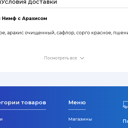
и
Условия доставки
я Нимф с Арахисом
ное, арахис очищенный, сафлор, сорго красное, пше
Посмотреть все
егории товаров
Меню
и
Магазины
П