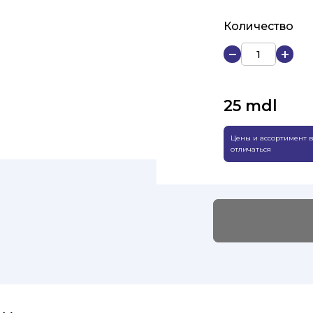
Количество
25
mdl
Цены и ассортимент в
отличаться