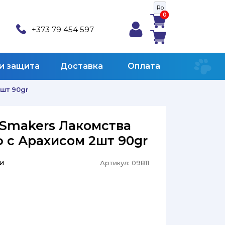
Ro
0
0
+373 79 454 597
 и защита
Доставка
Оплата
2шт 90gr
s Smakers Лакомства
 с Арахисом 2шт 90gr
и
Артикул:
09811