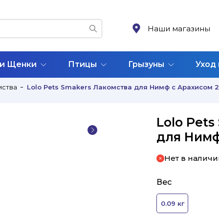
Наши магазины
 и Щенки
Птицы
Грызуны
Уход
мства
Lolo Pets Smakers Лакомства для Нимф с Арахисом 
Lolo Pet
для Нимф
Нет в наличи
Вес
0.09 кг