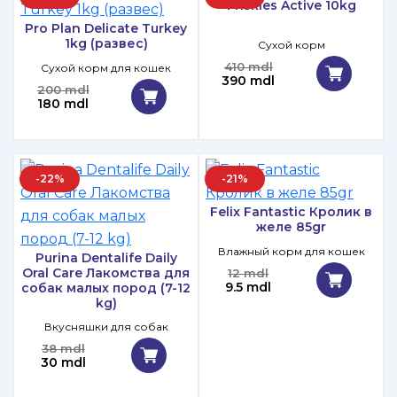
Friskies Active 10kg
Pro Plan Delicate Turkey
1kg (развес)
Сухой корм
410 mdl
Сухой корм для кошек
390 mdl
200 mdl
180 mdl
-22%
-21%
Felix Fantastic Кролик в
желе 85gr
Влажный корм для кошек
Purina Dentalife Daily
Oral Care Лакомства для
12 mdl
9.5 mdl
собак малых пород (7-12
kg)
Вкусняшки для собак
38 mdl
30 mdl