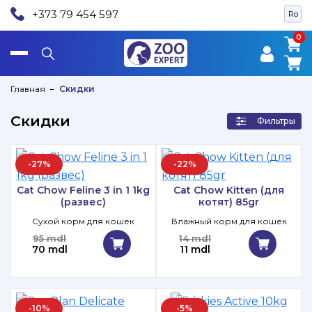
+373 79 454 597
Ro
0
0
Главная
Скидки
Скидки
Фильтры
-27%
-22%
Cat Chow Feline 3 in 1 1kg
Cat Chow Kitten (для
(развес)
котят) 85gr
Сухой корм для кошек
Влажный корм для кошек
95 mdl
14 mdl
70 mdl
11 mdl
-10%
-5%