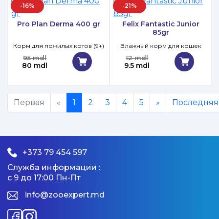
-16%
-21%
Pro Plan Derma 400 gr
Felix Fantastic Junior
85gr
Корм для пожилых котов (9+)
Влажный корм для кошек
95 mdl
12 mdl
80 mdl
9.5 mdl
Первая
«
1
2
3
4
5
»
Последняя
+373 79 454 597
Служба информации :
с 9 до 17:00 Пн-Пт
info@zooexpert.md