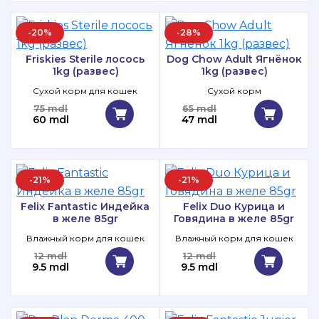
-20%
-28%
Friskies Sterile лосось
Dog Chow Adult Ягнёнок
1kg (развес)
1kg (развес)
Сухой корм для кошек
Сухой корм
75 mdl
65 mdl
60 mdl
47 mdl
-21%
-21%
Felix Fantastic Индейка
Felix Duo Курица и
в желе 85gr
Говядина в желе 85gr
Влажный корм для кошек
Влажный корм для кошек
12 mdl
12 mdl
9.5 mdl
9.5 mdl