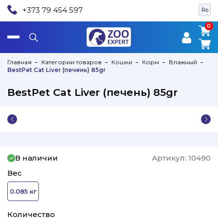
+373 79 454 597
Ro
0
0
Главная
Категории товаров
Кошки
Корм
Влажный
BestPet Cat Liver (печень) 85gr
BestPet Cat Liver (печень) 85gr
В наличии
Артикул:
10490
Вес
0.085 кг
Количество