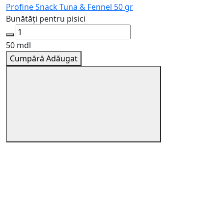
Profine Snack Tuna & Fennel 50 gr
S
Bunătăți pentru pisici
Î
50 mdl
1
Cumpără
Adăugat