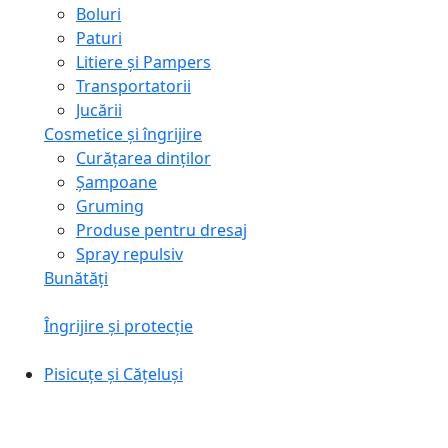
Boluri
Paturi
Litiere și Pampers
Transportatorii
Jucării
Cosmetice și îngrijire
Curățarea dinților
Șampoane
Gruming
Produse pentru dresaj
Spray repulsiv
Bunătăți
Îngrijire și protecție
Pisicuțe și Cățeluși