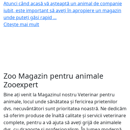
Atunci când acasă vă așteaptă un animal de companie
c
iubit, este important să aveți în apropiere un magazin
Z
unde puteți găsi rapid ...
C
Citește mai mult
Zoo Magazin pentru animale
Zooexpert
Bine ați venit la Magazinul nostru Veterinar pentru
animale, locul unde sănătatea și fericirea prietenilor
dvs. necuvântători sunt prioritatea noastră. Ne dedicăm
să oferim produse de înaltă calitate și servicii veterinare
complete, pentru a vă ajuta să aveți grijă de animalele
dvs. cu dragoste și profesionalism. În lumea modernă,