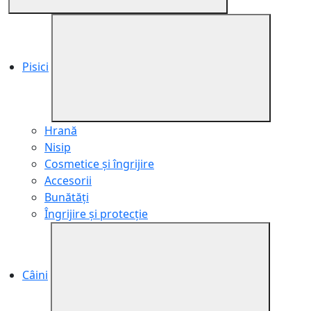
Pisici
Hrană
Nisip
Cosmetice și îngrijire
Accesorii
Bunătăți
Îngrijire și protecție
Câini