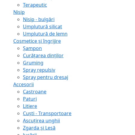
Terapeutic
Nisip
Nisip - bulgări
Umplutură silicat
Umplutură de lemn
Cosmetice și îngrijire
Șampon
Curățarea dinților
Gruming
Spray repulsiv
Spray pentru dresaj
Accesorii
Castroane
Paturi
Litiere
Сuști - Transportoare
Ascuţirea unghii
Zgarda și Lesă