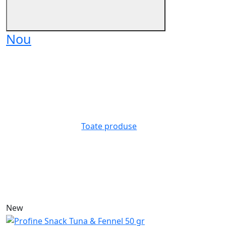
Nou
Toate produse
New
N