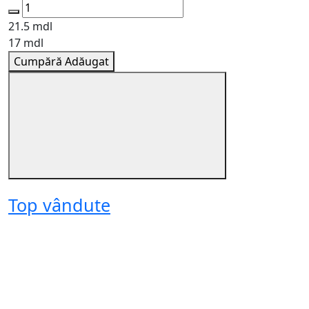
21.5 mdl
2
17 mdl
1
Cumpără
Adăugat
Top vândute