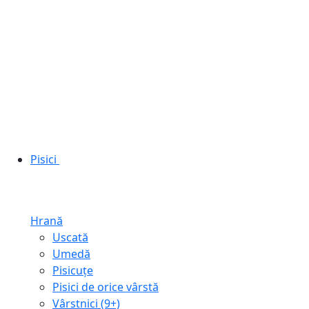
Pisici
Hrană
Uscată
Umedă
Pisicuțe
Pisici de orice vârstă
Vârstnici (9+)