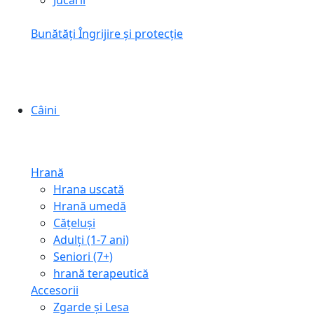
Jucării
Bunătăți
Îngrijire și protecție
Câini
Hrană
Hrana uscată
Hrană umedă
Cățeluși
Adulți (1-7 ani)
Seniori (7+)
hrană terapeutică
Accesorii
Zgarde și Lesa