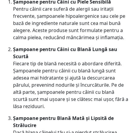
Șampoane pentru Câini cu Piele Sensibilă
Pentru câinii care suferă de alergii sau iritații
frecvente, șampoanele hipoalergenice sau cele pe
bază de ingrediente naturale sunt cea mai bună
alegere. Aceste produse sunt formulate pentru a
calma pielea, reducând mâncărimea și inflamația.
Șampoane pentru Câini cu Blană Lungă sau
Scurtă
Fiecare tip de blană necesită o abordare diferită.
Șampoanele pentru câinii cu blană lungă sunt
adesea mai hidratante și ajută la descurcarea
părului, prevenind nodurile și încurcăturile. Pe de
altă parte, șampoanele pentru câinii cu blană
scurtă sunt mai ușoare și se clătesc mai ușor, fără a
lăsa reziduuri.
Șampoane pentru Blană Mată și Lipsită de
Strălucire
Dacă blana câinelui tău și-a pierdut strălucirea,