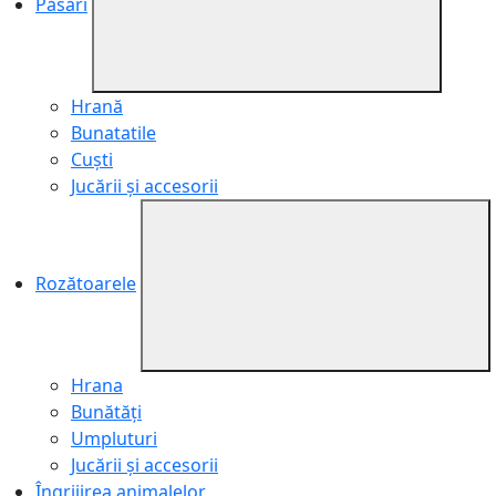
Păsări
Hrană
Bunatatile
Cuști
Jucării și accesorii
Rozătoarele
Hrana
Bunătăți
Umpluturi
Jucării și accesorii
Îngrijirea animalelor