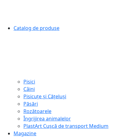
Catalog de produse
Pisici
Câini
Pisicuțe și Cățeluși
Păsări
Rozătoarele
Îngrijirea animalelor
PlastArt Cușcă de transport Medium
Magazine