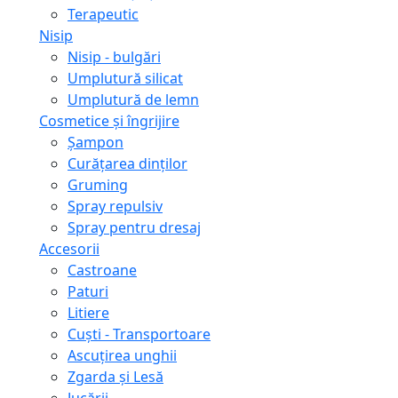
Terapeutic
Nisip
Nisip - bulgări
Umplutură silicat
Umplutură de lemn
Cosmetice și îngrijire
Șampon
Curățarea dinților
Gruming
Spray repulsiv
Spray pentru dresaj
Accesorii
Castroane
Paturi
Litiere
Сuști - Transportoare
Ascuţirea unghii
Zgarda și Lesă