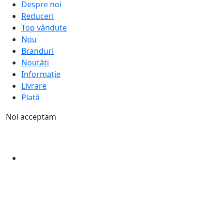
Despre noi
Reduceri
Top vândute
Nou
Branduri
Noutăți
Informație
Livrare
Plată
Noi acceptam