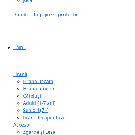
Jucării
Bunătăți
Îngrijire și protecție
Câini
Hrană
Hrana uscată
Hrană umedă
Cățeluși
Adulți (1-7 ani)
Seniori (7+)
hrană terapeutică
Accesorii
Zgarde și Lesa