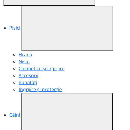
Pisici
Hrană
Nisip
Cosmetice și îngrijire
Accesorii
Bunătăți
Îngrijire și protecție
Câini