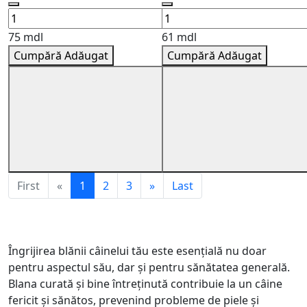
75 mdl
61 mdl
Cumpără
Adăugat
Cumpără
Adăugat
First
«
1
2
3
»
Last
Îngrijirea blănii câinelui tău este esențială nu doar
pentru aspectul său, dar și pentru sănătatea generală.
Blana curată și bine întreținută contribuie la un câine
fericit și sănătos, prevenind probleme de piele și