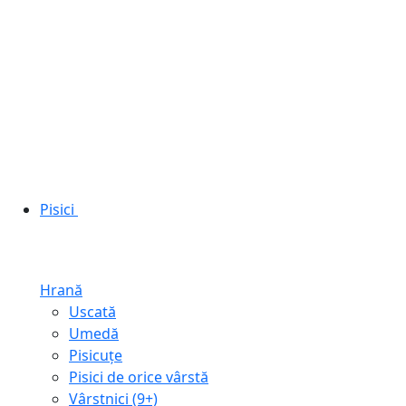
Pisici
Hrană
Uscată
Umedă
Pisicuțe
Pisici de orice vârstă
Vârstnici (9+)