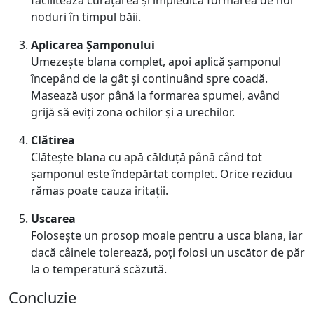
facilitează curățarea și împiedică formarea de noi
noduri în timpul băii.
Aplicarea Șamponului
Umezește blana complet, apoi aplică șamponul
începând de la gât și continuând spre coadă.
Masează ușor până la formarea spumei, având
grijă să eviți zona ochilor și a urechilor.
Clătirea
Clătește blana cu apă călduță până când tot
șamponul este îndepărtat complet. Orice reziduu
rămas poate cauza iritații.
Uscarea
Folosește un prosop moale pentru a usca blana, iar
dacă câinele tolerează, poți folosi un uscător de păr
la o temperatură scăzută.
Concluzie