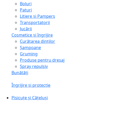
Boluri
Paturi
Litiere și Pampers
Transportatorii
Jucării
Cosmetice și îngrijire
Curățarea dinților
Șampoane
Gruming
Produse pentru dresaj
Spray repulsiv
Bunătăți
Îngrijire și protecție
Pisicuțe și Cățeluși