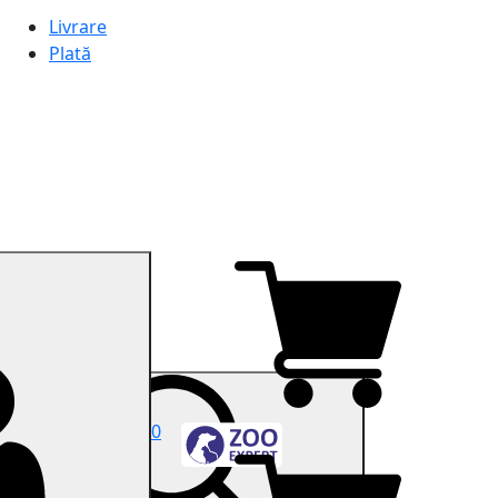
Livrare
Plată
0