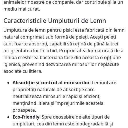
animalelor noastre de companie, dar contribuie și la un
mediu mai curat.
Caracteristicile Umpluturii de Lemn
Umplutura de lemn pentru pisici este fabricată din lemn
natural comprimat sub formă de peleți. Acești peleți
sunt foarte absorbți, capabili să rețină de până la trei
ori greutatea lor în lichid. Proprietatea lor naturală de a
inhiba creșterea bacteriană face din aceasta o opțiune
igienică, prevenind dezvoltarea mirosurilor neplăcute
asociate cu litiera.
Absorbție și control al mirosurilor
: Lemnul are
proprietăți naturale de absorbție care
neutralizează mirosurile rapid și eficient,
menținând litiera și împrejurimile acesteia
proaspete.
Eco-friendly
: Spre deosebire de alte tipuri de
umpluturi, cea din lemn este biodegradabilă și