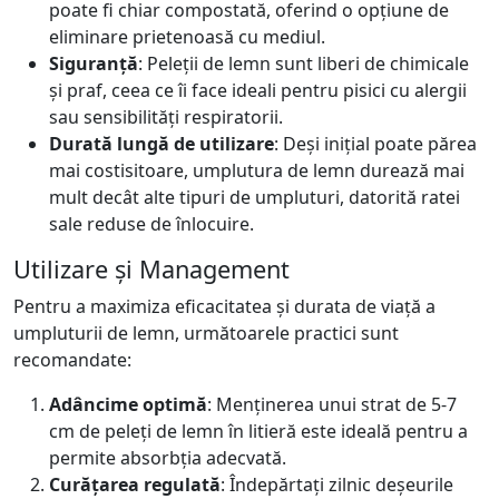
poate fi chiar compostată, oferind o opțiune de
eliminare prietenoasă cu mediul.
Siguranță
: Peleții de lemn sunt liberi de chimicale
și praf, ceea ce îi face ideali pentru pisici cu alergii
sau sensibilități respiratorii.
Durată lungă de utilizare
: Deși inițial poate părea
mai costisitoare, umplutura de lemn durează mai
mult decât alte tipuri de umpluturi, datorită ratei
sale reduse de înlocuire.
Utilizare și Management
Pentru a maximiza eficacitatea și durata de viață a
umpluturii de lemn, următoarele practici sunt
recomandate:
Adâncime optimă
: Menținerea unui strat de 5-7
cm de peleți de lemn în litieră este ideală pentru a
permite absorbția adecvată.
Curățarea regulată
: Îndepărtați zilnic deșeurile