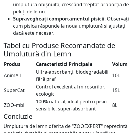
umplutura obișnuită, crescând treptat proporția de
peleți de lemn.
Supravegheați comportamentul pisicii
: Observați
cum pisica răspunde la noua umplutură și ajustați
dacă este necesar.
Tabel cu Produse Recomandate de
Umplutură din Lemn
Produs
Caracteristici Principale
Volum
Ultra-absorbanți, biodegradabili,
AnimAll
10L
fără praf
Control excelent al mirosurilor,
SuperCat
15L
ecologic
100% natural, ideal pentru pisici
ZOO-mbi
8L
sensibile, super-absorbant
Concluzie
Umplutura de lemn oferită de "ZOOEXPERT" reprezintă