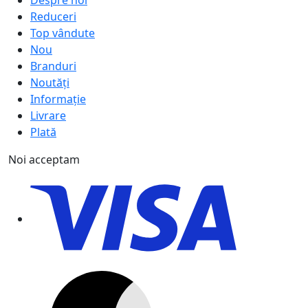
Despre noi
Reduceri
Top vândute
Nou
Branduri
Noutăți
Informație
Livrare
Plată
Noi acceptam