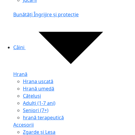
Jucării
Bunătăți
Îngrijire și protecție
Câini
Hrană
Hrana uscată
Hrană umedă
Cățeluși
Adulți (1-7 ani)
Seniori (7+)
hrană terapeutică
Accesorii
Zgarde și Lesa