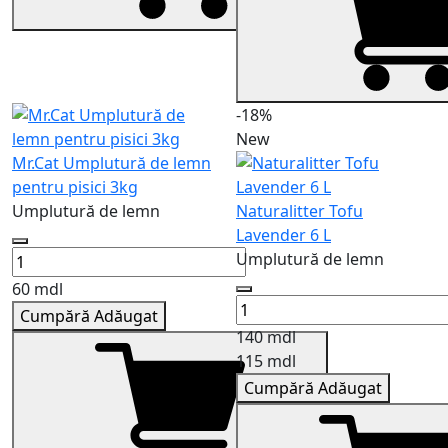
-18%
New
Mr.Cat Umplutură de lemn
pentru pisici 3kg
Umplutură de lemn
Naturalitter Tofu
Lavender 6 L
Umplutură de lemn
60 mdl
Cumpără
Adăugat
140 mdl
115 mdl
Cumpără
Adăugat