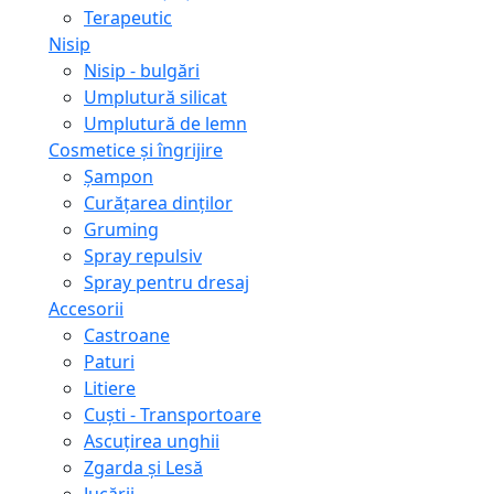
Terapeutic
Nisip
Nisip - bulgări
Umplutură silicat
Umplutură de lemn
Cosmetice și îngrijire
Șampon
Curățarea dinților
Gruming
Spray repulsiv
Spray pentru dresaj
Accesorii
Castroane
Paturi
Litiere
Сuști - Transportoare
Ascuţirea unghii
Zgarda și Lesă