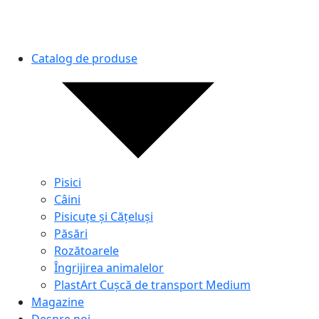
Catalog de produse
Pisici
Câini
Pisicuțe și Cățeluși
Păsări
Rozătoarele
Îngrijirea animalelor
PlastArt Cușcă de transport Medium
Magazine