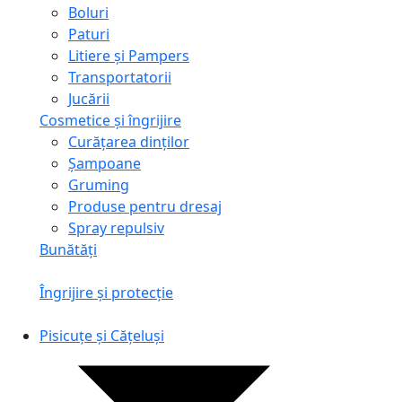
Boluri
Paturi
Litiere și Pampers
Transportatorii
Jucării
Cosmetice și îngrijire
Curățarea dinților
Șampoane
Gruming
Produse pentru dresaj
Spray repulsiv
Bunătăți
Îngrijire și protecție
Pisicuțe și Cățeluși