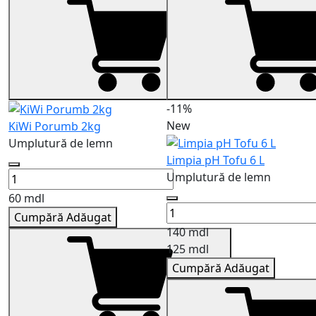
-11%
New
KiWi Porumb 2kg
Umplutură de lemn
Limpia pH Tofu 6 L
Umplutură de lemn
60 mdl
Cumpără
Adăugat
140 mdl
125 mdl
Cumpără
Adăugat