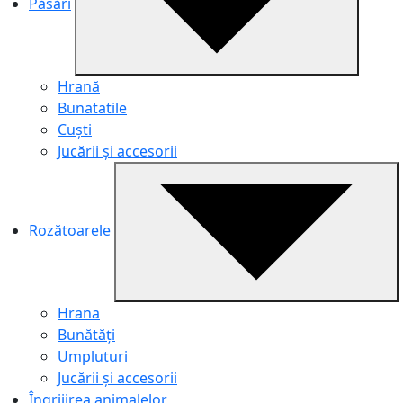
Păsări
Hrană
Bunatatile
Cuști
Jucării și accesorii
Rozătoarele
Hrana
Bunătăți
Umpluturi
Jucării și accesorii
Îngrijirea animalelor