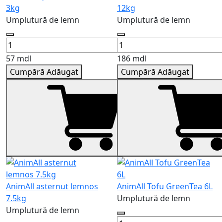
3kg
12kg
Umplutură de lemn
Umplutură de lemn
57 mdl
186 mdl
Cumpără
Adăugat
Cumpără
Adăugat
AnimAll asternut lemnos
AnimAll Tofu GreenTea 6L
7.5kg
Umplutură de lemn
Umplutură de lemn