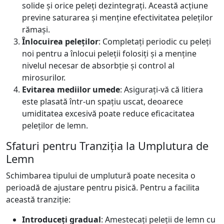
solide și orice peleți dezintegrați. Această acțiune
previne saturarea și menține efectivitatea peleților
rămași.
Înlocuirea peleților
: Completați periodic cu peleți
noi pentru a înlocui peleții folosiți și a menține
nivelul necesar de absorbție și control al
mirosurilor.
Evitarea mediilor umede
: Asigurați-vă că litiera
este plasată într-un spațiu uscat, deoarece
umiditatea excesivă poate reduce eficacitatea
peleților de lemn.
Sfaturi pentru Tranziția la Umplutura de
Lemn
Schimbarea tipului de umplutură poate necesita o
perioadă de ajustare pentru pisică. Pentru a facilita
această tranziție:
Introduceți gradual
: Amestecați peleții de lemn cu