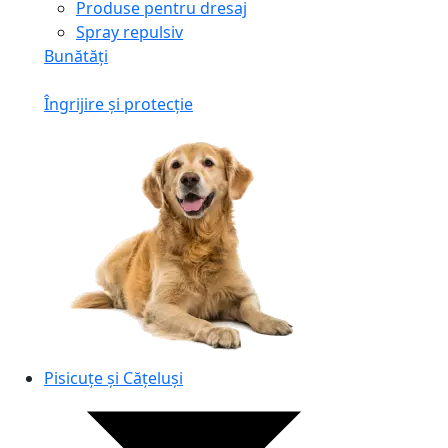
Produse pentru dresaj
Spray repulsiv
Bunătăți
Îngrijire și protecție
Pisicuțe și Cățeluși