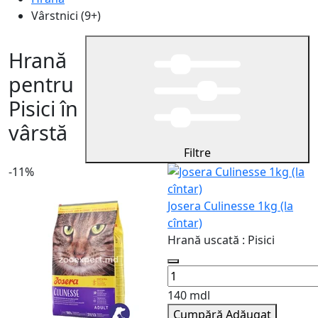
Vârstnici (9+)
Hrană
pentru
Pisici în
vârstă
Filtre
-11%
Josera Culinesse 1kg (la
cîntar)
Hrană uscată : Pisici
140 mdl
Cumpără
Adăugat