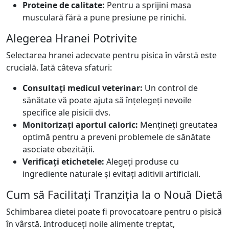
Proteine de calitate:
Pentru a sprijini masa
musculară fără a pune presiune pe rinichi.
Alegerea Hranei Potrivite
Selectarea hranei adecvate pentru pisica în vârstă este
crucială. Iată câteva sfaturi:
Consultați medicul veterinar:
Un control de
sănătate vă poate ajuta să înțelegeți nevoile
specifice ale pisicii dvs.
Monitorizați aportul caloric:
Mențineți greutatea
optimă pentru a preveni problemele de sănătate
asociate obezității.
Verificați etichetele:
Alegeți produse cu
ingrediente naturale și evitați aditivii artificiali.
Cum să Facilitați Tranziția la o Nouă Dietă
Schimbarea dietei poate fi provocatoare pentru o pisică
în vârstă. Introduceți noile alimente treptat,