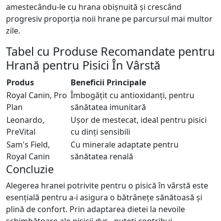
amestecându-le cu hrana obișnuită și crescând
progresiv proporția noii hrane pe parcursul mai multor
zile.
Tabel cu Produse Recomandate pentru
Hrană pentru Pisici În Vârstă
Produs
Beneficii Principale
Royal Canin, Pro
Îmbogățit cu antioxidanți, pentru
Plan
sănătatea imunitară
Leonardo,
Ușor de mestecat, ideal pentru pisici
PreVital
cu dinți sensibili
Sam's Field,
Cu minerale adaptate pentru
Royal Canin
sănătatea renală
Concluzie
Alegerea hranei potrivite pentru o pisică în vârstă este
esențială pentru a-i asigura o bătrânețe sănătoasă și
plină de confort. Prin adaptarea dietei la nevoile
schimbătoare ale pisicii dvs., puteți contribui