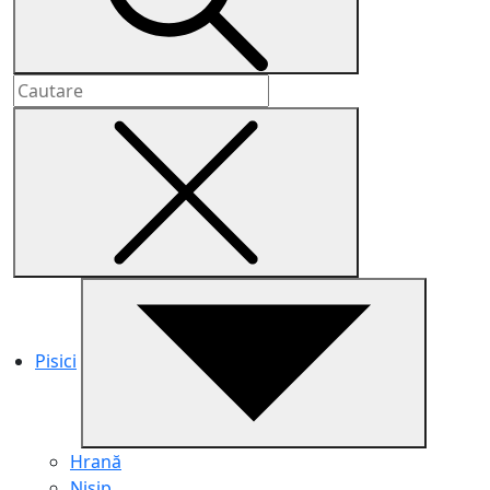
Pisici
Hrană
Nisip