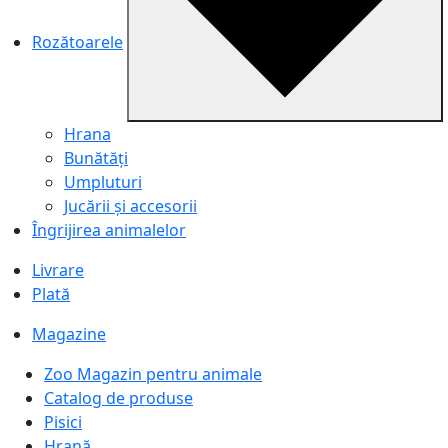
Rozătoarele
Hrana
Bunătăți
Umpluturi
Jucării și accesorii
Îngrijirea animalelor
Livrare
Plată
Magazine
Zoo Magazin pentru animale
Catalog de produse
Pisici
Hrană