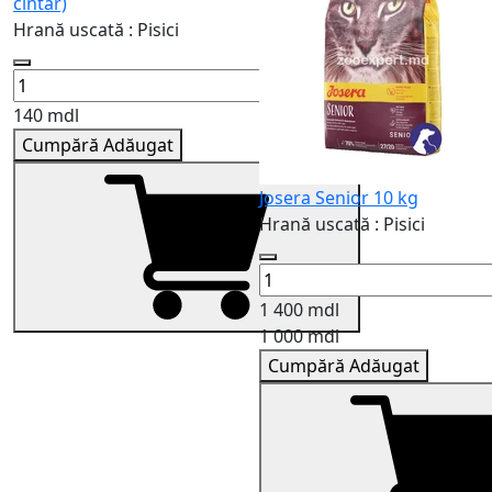
cîntar)
Hrană uscată : Pisici
140 mdl
Cumpără
Adăugat
Josera Senior 10 kg
Hrană uscată : Pisici
1 400 mdl
1 000 mdl
Cumpără
Adăugat