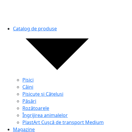
Catalog de produse
Pisici
Câini
Pisicuțe și Cățeluși
Păsări
Rozătoarele
Îngrijirea animalelor
PlastArt Cușcă de transport Medium
Magazine