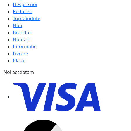
Despre noi
Reduceri
Top vândute
Nou
Branduri
Noutăți
Informație
Livrare
Plată
Noi acceptam