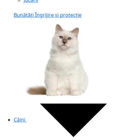
Jucării
Bunătăți
Îngrijire și protecție
Câini