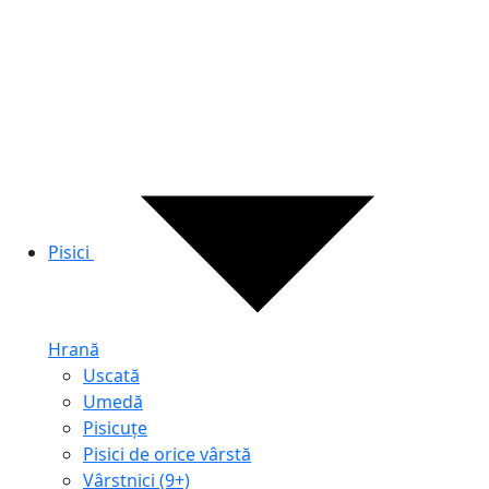
Pisici
Hrană
Uscată
Umedă
Pisicuțe
Pisici de orice vârstă
Vârstnici (9+)