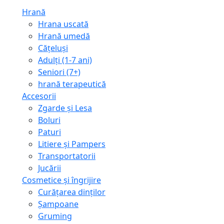
Hrană
Hrana uscată
Hrană umedă
Cățeluși
Adulți (1-7 ani)
Seniori (7+)
hrană terapeutică
Accesorii
Zgarde și Lesa
Boluri
Paturi
Litiere și Pampers
Transportatorii
Jucării
Cosmetice și îngrijire
Curățarea dinților
Șampoane
Gruming