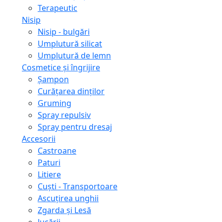
Terapeutic
Nisip
Nisip - bulgări
Umplutură silicat
Umplutură de lemn
Cosmetice și îngrijire
Șampon
Curățarea dinților
Gruming
Spray repulsiv
Spray pentru dresaj
Accesorii
Castroane
Paturi
Litiere
Сuști - Transportoare
Ascuţirea unghii
Zgarda și Lesă