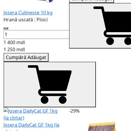
Josera Culinesse 10 kg
Hrană uscată : Pisici
1 400 mdl
1 250 mdl
Cumpără
Adăugat
-29%
Josera DailyCat GF 1kg (la