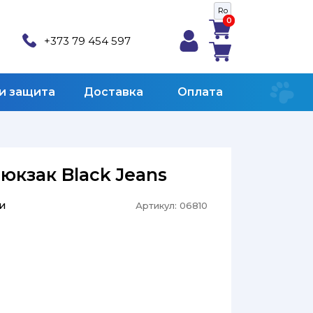
Ro
0
0
+373 79 454 597
 и защита
Доставка
Оплата
юкзак Black Jeans
и
Артикул:
06810