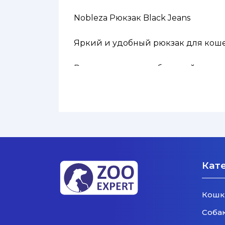
Nobleza Рюкзак Black Jeans
Яркий и удобный рюкзак для коше
Рюкзак достаточно большой и комф
С ним вы можете взять своего пито
Габаритные размеры: 32 х 25 х 42
Подходит для домашних животных 
Кат
Кошк
Соба