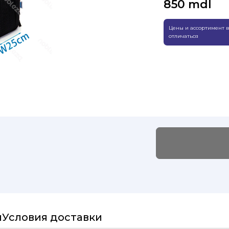
850
mdl
Цены и ассортимент в
отличаться
и
Условия доставки