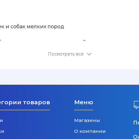
к и собак мелких пород
ортен для животных весом до 9 кг.
Посмотреть все
мца в автобус, поезд или даже в самолет!
до 9 кг.
егории товаров
Меню
и
Магазины
П
ки
О компании
О