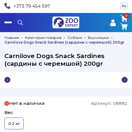
+373 79 454 597
Ro
0
0
Главная
Категории товаров
Собаки
Вкусняшки
Carnilove Dogs Snack Sardines (cардины с черемшой) 200gr
Carnilove Dogs Snack Sardines
(cардины с черемшой) 200gr
Нет в наличии
Артикул:
08882
Вес
0.2 кг