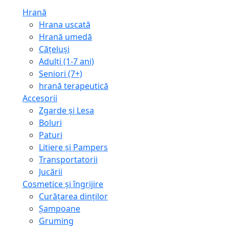
Hrană
Hrana uscată
Hrană umedă
Cățeluși
Adulți (1-7 ani)
Seniori (7+)
hrană terapeutică
Accesorii
Zgarde și Lesa
Boluri
Paturi
Litiere și Pampers
Transportatorii
Jucării
Cosmetice și îngrijire
Curățarea dinților
Șampoane
Gruming