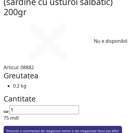
(sardine cu usturoi salbatic)
200gr
Nu e disponibil
Articul:
08882
Greutatea
0.2 kg
Cantitate
75
mdl
Prețurile și sortimentul din magazinul online și din magazinele fizice pot diferi