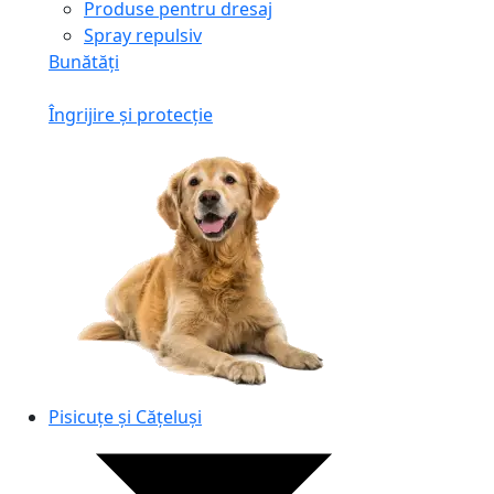
Produse pentru dresaj
Spray repulsiv
Bunătăți
Îngrijire și protecție
Pisicuțe și Cățeluși