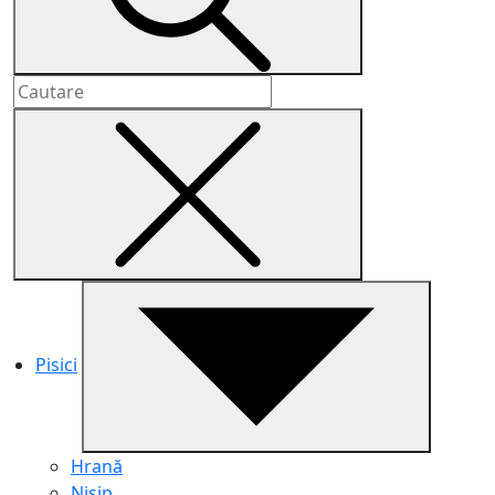
Pisici
Hrană
Nisip