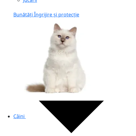
Jucării
Bunătăți
Îngrijire și protecție
Câini