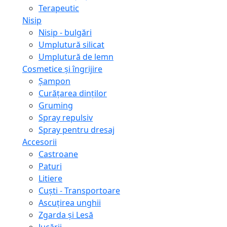
Terapeutic
Nisip
Nisip - bulgări
Umplutură silicat
Umplutură de lemn
Cosmetice și îngrijire
Șampon
Curățarea dinților
Gruming
Spray repulsiv
Spray pentru dresaj
Accesorii
Castroane
Paturi
Litiere
Сuști - Transportoare
Ascuţirea unghii
Zgarda și Lesă