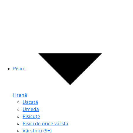
Pisici
Hrană
Uscată
Umedă
Pisicuțe
Pisici de orice vârstă
Vârstnici (9+)