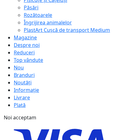
Pisicuțe și Cățeluși
Păsări
Rozătoarele
Îngrijirea animalelor
PlastArt Cușcă de transport Medium
Magazine
Despre noi
Reduceri
Top vândute
Nou
Branduri
Noutăți
Informație
Livrare
Plată
Noi acceptam