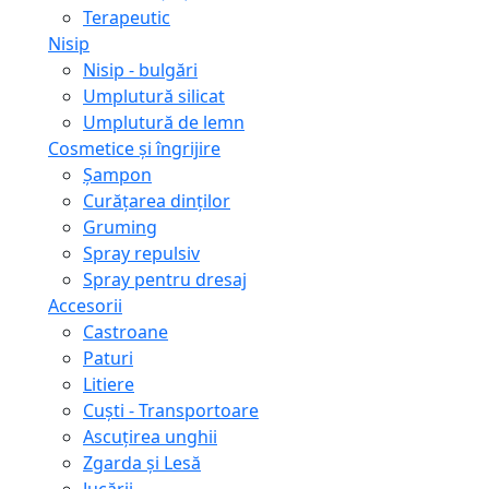
Terapeutic
Nisip
Nisip - bulgări
Umplutură silicat
Umplutură de lemn
Cosmetice și îngrijire
Șampon
Curățarea dinților
Gruming
Spray repulsiv
Spray pentru dresaj
Accesorii
Castroane
Paturi
Litiere
Сuști - Transportoare
Ascuţirea unghii
Zgarda și Lesă