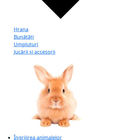
Hrana
Bunătăți
Umpluturi
Jucării și accesorii
Îngrijirea animalelor