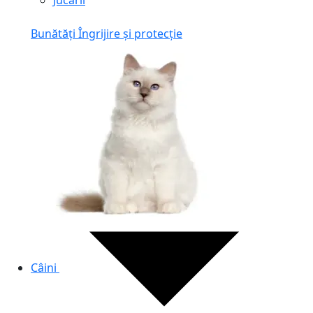
Jucării
Bunătăți
Îngrijire și protecție
Câini