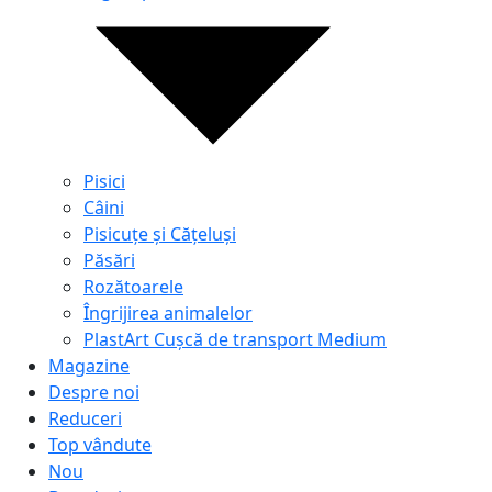
Pisici
Câini
Pisicuțe și Cățeluși
Păsări
Rozătoarele
Îngrijirea animalelor
PlastArt Cușcă de transport Medium
Magazine
Despre noi
Reduceri
Top vândute
Nou