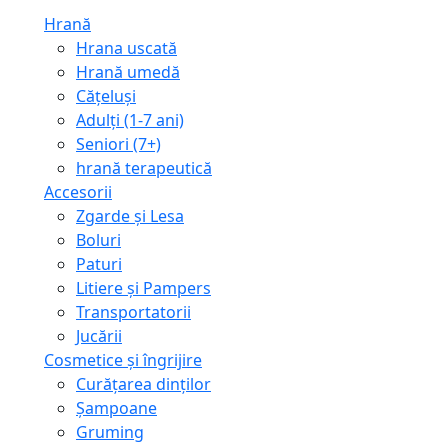
Hrană
Hrana uscată
Hrană umedă
Cățeluși
Adulți (1-7 ani)
Seniori (7+)
hrană terapeutică
Accesorii
Zgarde și Lesa
Boluri
Paturi
Litiere și Pampers
Transportatorii
Jucării
Cosmetice și îngrijire
Curățarea dinților
Șampoane
Gruming