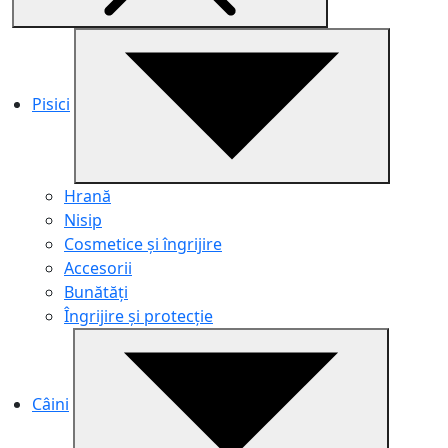
Pisici
Hrană
Nisip
Cosmetice și îngrijire
Accesorii
Bunătăți
Îngrijire și protecție
Câini