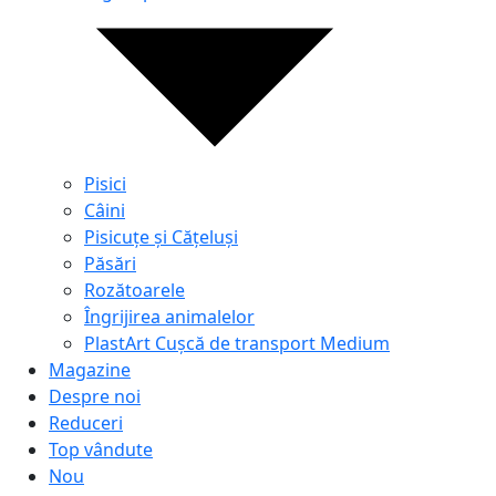
Pisici
Câini
Pisicuțe și Cățeluși
Păsări
Rozătoarele
Îngrijirea animalelor
PlastArt Cușcă de transport Medium
Magazine
Despre noi
Reduceri
Top vândute
Nou