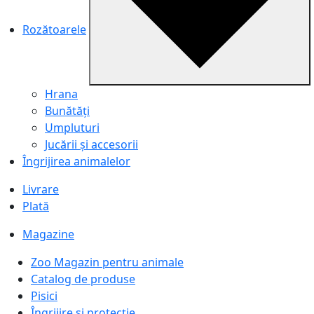
Rozătoarele
Hrana
Bunătăți
Umpluturi
Jucării și accesorii
Îngrijirea animalelor
Livrare
Plată
Magazine
Zoo Magazin pentru animale
Catalog de produse
Pisici
Îngrijire și protecție