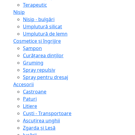
Terapeutic
Nisip
Nisip - bulgări
Umplutură silicat
Umplutură de lemn
Cosmetice și îngrijire
Șampon
Curățarea dinților
Gruming
Spray repulsiv
Spray pentru dresaj
Accesorii
Castroane
Paturi
Litiere
Сuști - Transportoare
Ascuţirea unghii
Zgarda și Lesă