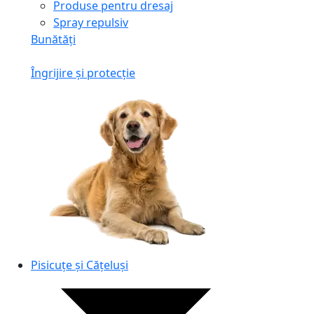
Produse pentru dresaj
Spray repulsiv
Bunătăți
Îngrijire și protecție
Pisicuțe și Cățeluși