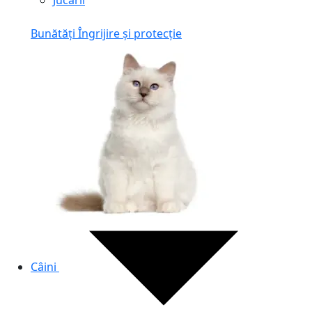
Jucării
Bunătăți
Îngrijire și protecție
Câini