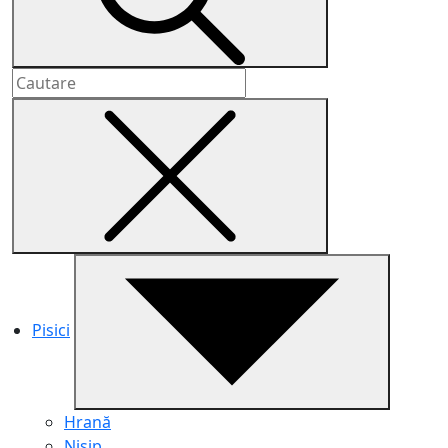
Pisici
Hrană
Nisip