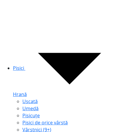
Pisici
Hrană
Uscată
Umedă
Pisicuțe
Pisici de orice vârstă
Vârstnici (9+)