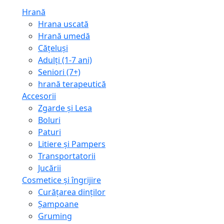
Hrană
Hrana uscată
Hrană umedă
Cățeluși
Adulți (1-7 ani)
Seniori (7+)
hrană terapeutică
Accesorii
Zgarde și Lesa
Boluri
Paturi
Litiere și Pampers
Transportatorii
Jucării
Cosmetice și îngrijire
Curățarea dinților
Șampoane
Gruming