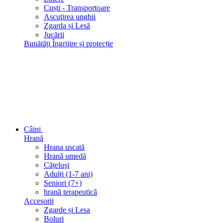
Сuști - Transportoare
Ascuţirea unghii
Zgarda și Lesă
Jucării
Bunătăți
Îngrijire și protecție
Câini
Hrană
Hrana uscată
Hrană umedă
Cățeluși
Adulți (1-7 ani)
Seniori (7+)
hrană terapeutică
Accesorii
Zgarde și Lesa
Boluri