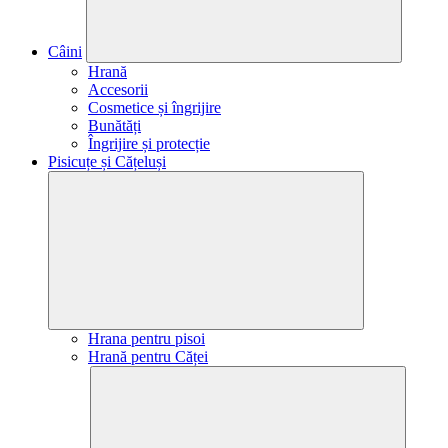
Câini
Hrană
Accesorii
Cosmetice și îngrijire
Bunătăți
Îngrijire și protecție
Pisicuțe și Cățeluși
Hrana pentru pisoi
Hrană pentru Căței