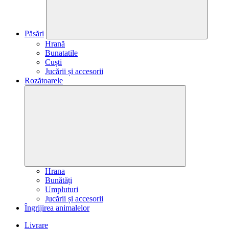
Păsări
Hrană
Bunatatile
Cuști
Jucării și accesorii
Rozătoarele
Hrana
Bunătăți
Umpluturi
Jucării și accesorii
Îngrijirea animalelor
Livrare