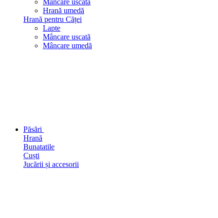
Mâncare uscată
Hrană umedă
Hrană pentru Căței
Lapte
Mâncare uscată
Mâncare umedă
Păsări
Hrană
Bunatatile
Cuști
Jucării și accesorii