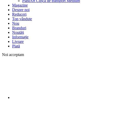
PlastArt Cușcă de transport Medium
Magazine
Despre noi
Reduceri
Top vândute
Nou
Branduri
Noutăți
Informație
Livrare
Plată
Noi acceptam