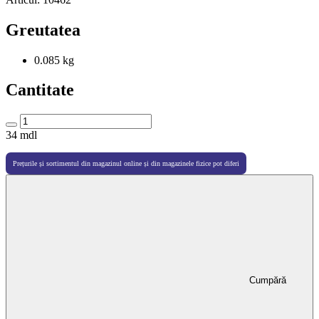
Greutatea
0.085 kg
Cantitate
34
mdl
Prețurile și sortimentul din magazinul online și din magazinele fizice pot diferi
Cumpără