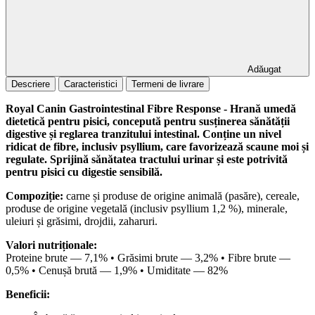
Adăugat
Descriere
Caracteristici
Termeni de livrare
Royal Canin Gastrointestinal Fibre Response - Hrană umedă
dietetică pentru pisici, concepută pentru susținerea sănătății
digestive și reglarea tranzitului intestinal. Conține un nivel
ridicat de fibre, inclusiv psyllium, care favorizează scaune moi și
regulate. Sprijină sănătatea tractului urinar și este potrivită
pentru pisici cu digestie sensibilă.
Compoziție:
carne și produse de origine animală (pasăre), cereale,
produse de origine vegetală (inclusiv psyllium 1,2 %), minerale,
uleiuri și grăsimi, drojdii, zaharuri.
Valori nutriționale:
Proteine brute — 7,1% • Grăsimi brute — 3,2% • Fibre brute —
0,5% • Cenușă brută — 1,9% • Umiditate — 82%
Beneficii: