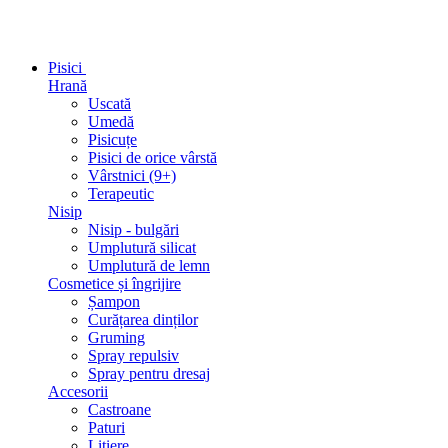
Pisici
Hrană
Uscată
Umedă
Pisicuțe
Pisici de orice vârstă
Vârstnici (9+)
Terapeutic
Nisip
Nisip - bulgări
Umplutură silicat
Umplutură de lemn
Cosmetice și îngrijire
Șampon
Curățarea dinților
Gruming
Spray repulsiv
Spray pentru dresaj
Accesorii
Castroane
Paturi
Litiere