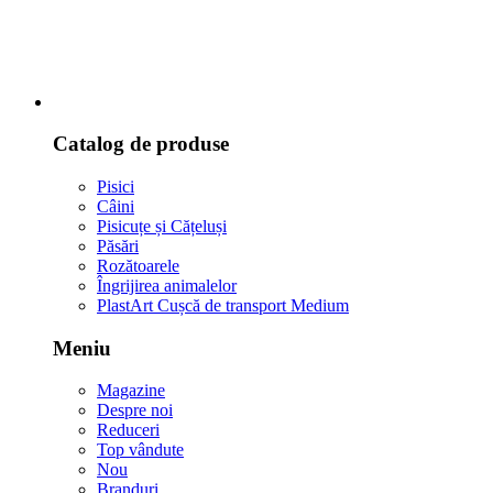
Catalog de produse
Pisici
Câini
Pisicuțe și Cățeluși
Păsări
Rozătoarele
Îngrijirea animalelor
PlastArt Cușcă de transport Medium
Meniu
Magazine
Despre noi
Reduceri
Top vândute
Nou
Branduri