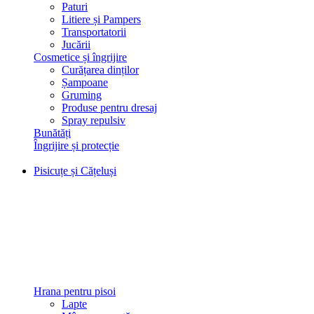
Paturi
Litiere și Pampers
Transportatorii
Jucării
Cosmetice și îngrijire
Curățarea dinților
Șampoane
Gruming
Produse pentru dresaj
Spray repulsiv
Bunătăți
Îngrijire și protecție
Pisicuțe și Cățeluși
Hrana pentru pisoi
Lapte