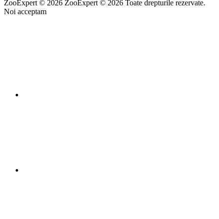
ZooExpert © 2026
ZooExpert © 2026 Toate drepturile rezervate.
Noi acceptam