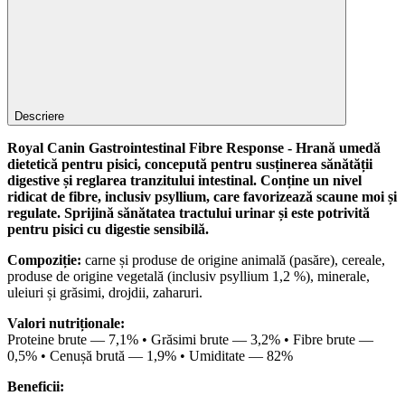
Descriere
Royal Canin Gastrointestinal Fibre Response - Hrană umedă
dietetică pentru pisici, concepută pentru susținerea sănătății
digestive și reglarea tranzitului intestinal. Conține un nivel
ridicat de fibre, inclusiv psyllium, care favorizează scaune moi și
regulate. Sprijină sănătatea tractului urinar și este potrivită
pentru pisici cu digestie sensibilă.
Compoziție:
carne și produse de origine animală (pasăre), cereale,
produse de origine vegetală (inclusiv psyllium 1,2 %), minerale,
uleiuri și grăsimi, drojdii, zaharuri.
Valori nutriționale:
Proteine brute — 7,1% • Grăsimi brute — 3,2% • Fibre brute —
0,5% • Cenușă brută — 1,9% • Umiditate — 82%
Beneficii: