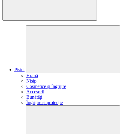
Pisici
Hrană
Nisip
Cosmetice și îngrijire
Accesorii
Bunătăți
Îngrijire și protecție