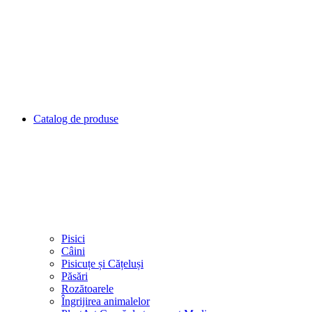
Catalog de produse
Pisici
Câini
Pisicuțe și Cățeluși
Păsări
Rozătoarele
Îngrijirea animalelor