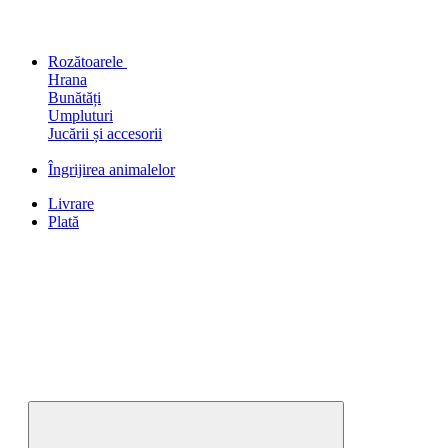
Rozătoarele
Hrana
Bunătăți
Umpluturi
Jucării și accesorii
Îngrijirea animalelor
Livrare
Plată