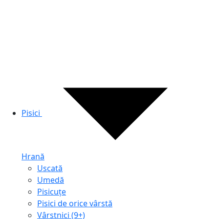
Pisici
Hrană
Uscată
Umedă
Pisicuțe
Pisici de orice vârstă
Vârstnici (9+)