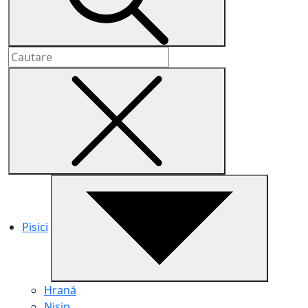
Pisici
Hrană
Nisip