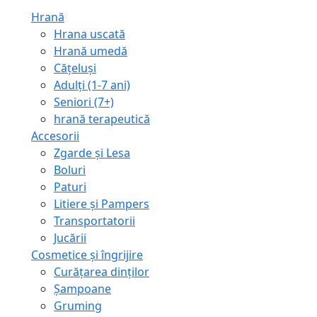
Hrană
Hrana uscată
Hrană umedă
Cățeluși
Adulți (1-7 ani)
Seniori (7+)
hrană terapeutică
Accesorii
Zgarde și Lesa
Boluri
Paturi
Litiere și Pampers
Transportatorii
Jucării
Cosmetice și îngrijire
Curățarea dinților
Șampoane
Gruming