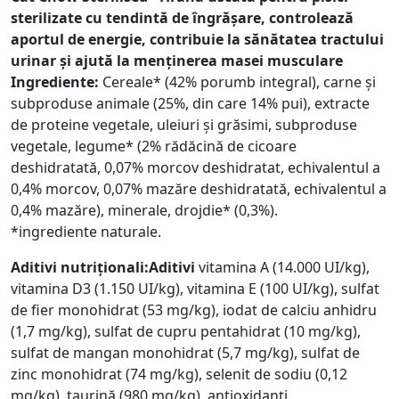
sterilizate cu tendintă de îngrășare, controlează
aportul de energie, contribuie la sănătatea tractului
urinar și ajută la menținerea masei musculare
Ingrediente:
Cereale* (42% porumb integral), carne și
subproduse animale (25%, din care 14% pui), extracte
de proteine vegetale, uleiuri și grăsimi, subproduse
vegetale, legume* (2% rădăcină de cicoare
deshidratată, 0,07% morcov deshidratat, echivalentul a
0,4% morcov, 0,07% mazăre deshidratată, echivalentul a
0,4% mazăre), minerale, drojdie* (0,3%).
*ingrediente naturale.
Aditivi nutriționali:Aditivi
vitamina A (14.000 UI/kg),
vitamina D3 (1.150 UI/kg), vitamina E (100 UI/kg), sulfat
de fier monohidrat (53 mg/kg), iodat de calciu anhidru
(1,7 mg/kg), sulfat de cupru pentahidrat (10 mg/kg),
sulfat de mangan monohidrat (5,7 mg/kg), sulfat de
zinc monohidrat (74 mg/kg), selenit de sodiu (0,12
mg/kg), taurină (980 mg/kg), antioxidanți.