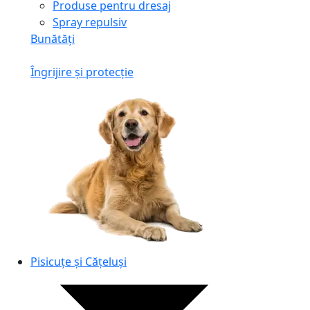
Produse pentru dresaj
Spray repulsiv
Bunătăți
Îngrijire și protecție
Pisicuțe și Cățeluși