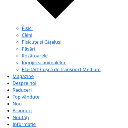
Pisici
Câini
Pisicuțe și Cățeluși
Păsări
Rozătoarele
Îngrijirea animalelor
PlastArt Cușcă de transport Medium
Magazine
Despre noi
Reduceri
Top vândute
Nou
Branduri
Noutăți
Informație