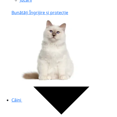
Jucării
Bunătăți
Îngrijire și protecție
Câini