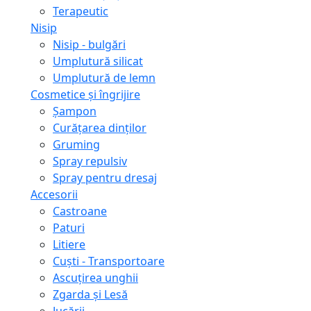
Terapeutic
Nisip
Nisip - bulgări
Umplutură silicat
Umplutură de lemn
Cosmetice și îngrijire
Șampon
Curățarea dinților
Gruming
Spray repulsiv
Spray pentru dresaj
Accesorii
Castroane
Paturi
Litiere
Сuști - Transportoare
Ascuţirea unghii
Zgarda și Lesă