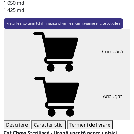
1 050
mdl
1 425 mdl
Prețurile și sortimentul din magazinul online și din magazinele fizice pot diferi
Cumpără
Adăugat
Descriere
Caracteristici
Termeni de livrare
Cat Chow Sterilised - Hrană uscată pentru pisici