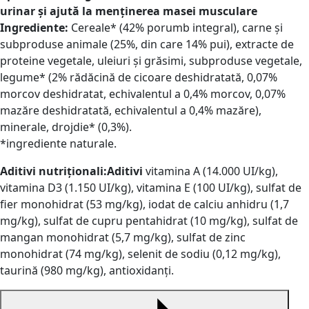
urinar și ajută la menținerea masei musculare
Ingrediente:
Cereale* (42% porumb integral), carne și
subproduse animale (25%, din care 14% pui), extracte de
proteine vegetale, uleiuri și grăsimi, subproduse vegetale,
legume* (2% rădăcină de cicoare deshidratată, 0,07%
morcov deshidratat, echivalentul a 0,4% morcov, 0,07%
mazăre deshidratată, echivalentul a 0,4% mazăre),
minerale, drojdie* (0,3%).
*ingrediente naturale.
Aditivi nutriționali:Aditivi
vitamina A (14.000 UI/kg),
vitamina D3 (1.150 UI/kg), vitamina E (100 UI/kg), sulfat de
fier monohidrat (53 mg/kg), iodat de calciu anhidru (1,7
mg/kg), sulfat de cupru pentahidrat (10 mg/kg), sulfat de
mangan monohidrat (5,7 mg/kg), sulfat de zinc
monohidrat (74 mg/kg), selenit de sodiu (0,12 mg/kg),
taurină (980 mg/kg), antioxidanți.