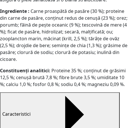
Ingrediente :
Carne proaspătă de pasăre (30 %); proteine
din carne de pasăre, conținut redus de cenușă (23 %); orez;
porumb; făină de pește oceanic (9 %); tescovină de mere (4
%); ficat de pasăre, hidrolizat; secară, malțificată; ou;
zooplancton marin, măcinat (krill, 2,5 %); tărâțe de ovăz
(2,5 %); drojdie de bere; semințe de chia (1,3 %); grăsime de
pasăre; clorură de sodiu; clorură de potasiu; inulină din
cicoare.
Constituenți analitici:
Proteine 35 %; conținut de grăsimi
12,5 %; cenușă brută 7,8 %; fibre brute 3,5 %; umiditate 10
%; calciu 1,0 %; fosfor 0,8 %; sodiu 0,4 %; magneziu 0,09 %.
Caracteristici