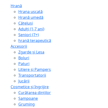
Hrană
Hrana uscată
Hrană umedă
Cățeluși
Adulți (1-7 ani)
Seniori (7+)
hrană terapeutică
Accesorii
Zgarde și Lesa
Boluri
Paturi
Litiere și Pampers
Transportatorii
Jucării
Cosmetice și îngrijire
Curățarea dinților
Șampoane
Gruming