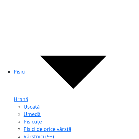
Pisici
Hrană
Uscată
Umedă
Pisicuțe
Pisici de orice vârstă
Vârstnici (9+)