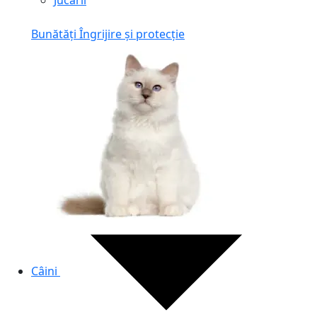
Jucării
Bunătăți
Îngrijire și protecție
Câini