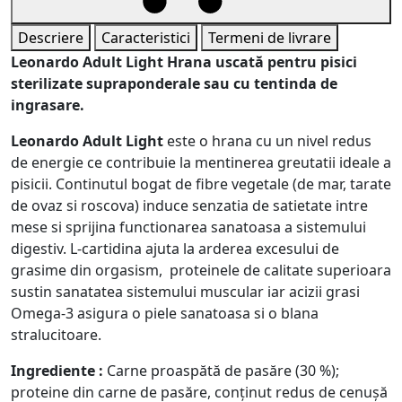
Descriere
Caracteristici
Termeni de livrare
Leonardo Adult Light Hrana uscată pentru pisici
sterilizate supraponderale sau cu tentinda de
ingrasare.
Leonardo Adult Light
este o hrana cu un nivel redus
de energie ce contribuie la mentinerea greutatii ideale a
pisicii. Continutul bogat de fibre vegetale (de mar, tarate
de ovaz si roscova) induce senzatia de satietate intre
mese si sprijina functionarea sanatoasa a sistemului
digestiv. L-cartidina ajuta la arderea excesului de
grasime din orgasism, proteinele de calitate superioara
sustin sanatatea sistemului muscular iar acizii grasi
Omega-3 asigura o piele sanatoasa si o blana
stralucitoare.
Ingrediente :
Carne proaspătă de pasăre (30 %);
proteine din carne de pasăre, conținut redus de cenușă