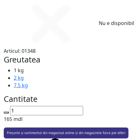
Nu e disponibil
Articul:
01348
Greutatea
1 kg
2 kg
7.5 kg
Cantitate
165
mdl
Prețurile și sortimentul din magazinul online și din magazinele fizice pot diferi