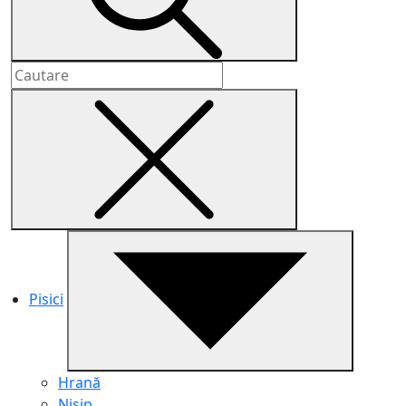
Pisici
Hrană
Nisip