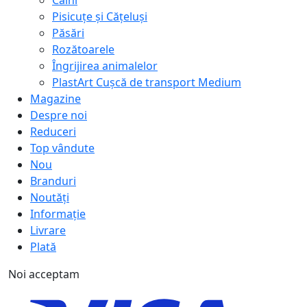
Câini
Pisicuțe și Cățeluși
Păsări
Rozătoarele
Îngrijirea animalelor
PlastArt Cușcă de transport Medium
Magazine
Despre noi
Reduceri
Top vândute
Nou
Branduri
Noutăți
Informație
Livrare
Plată
Noi acceptam