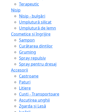
Terapeutic
Nisip
Nisip - bulgări
Umplutură silicat
Umplutură de lemn
Cosmetice și îngrijire
Șampon
Curățarea dinților
Gruming
Spray repulsiv
Spray pentru dresaj
Accesorii
Castroane
Paturi
Litiere
Сuști - Transportoare
Ascuţirea unghii
Zgarda și Lesă