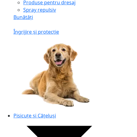
Produse pentru dresaj
Spray repulsiv
Bunătăți
Îngrijire și protecție
Pisicuțe și Cățeluși