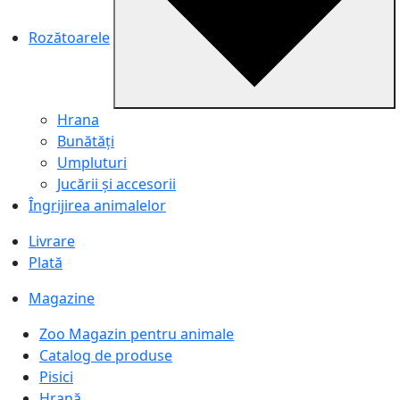
Rozătoarele
Hrana
Bunătăți
Umpluturi
Jucării și accesorii
Îngrijirea animalelor
Livrare
Plată
Magazine
Zoo Magazin pentru animale
Catalog de produse
Pisici
Hrană