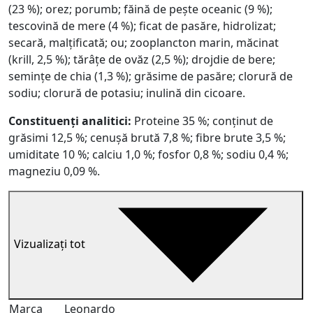
(23 %); orez; porumb; făină de pește oceanic (9 %);
tescovină de mere (4 %); ficat de pasăre, hidrolizat;
secară, malțificată; ou; zooplancton marin, măcinat
(krill, 2,5 %); tărâțe de ovăz (2,5 %); drojdie de bere;
semințe de chia (1,3 %); grăsime de pasăre; clorură de
sodiu; clorură de potasiu; inulină din cicoare.
Constituenți analitici:
Proteine 35 %; conținut de
grăsimi 12,5 %; cenușă brută 7,8 %; fibre brute 3,5 %;
umiditate 10 %; calciu 1,0 %; fosfor 0,8 %; sodiu 0,4 %;
magneziu 0,09 %.
Vizualizați tot
Marca
Leonardo