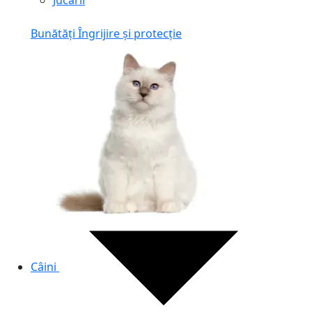
Jucării
Bunătăți
Îngrijire și protecție
Câini