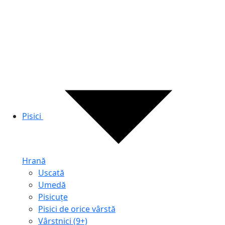
Pisici
Hrană
Uscată
Umedă
Pisicuțe
Pisici de orice vârstă
Vârstnici (9+)