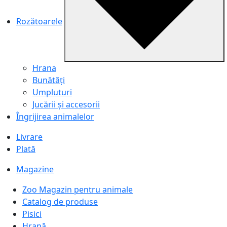
Rozătoarele
Hrana
Bunătăți
Umpluturi
Jucării și accesorii
Îngrijirea animalelor
Livrare
Plată
Magazine
Zoo Magazin pentru animale
Catalog de produse
Pisici
Hrană