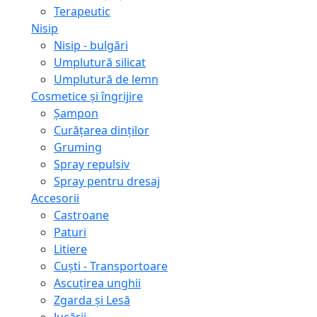
Terapeutic
Nisip
Nisip - bulgări
Umplutură silicat
Umplutură de lemn
Cosmetice și îngrijire
Șampon
Curățarea dinților
Gruming
Spray repulsiv
Spray pentru dresaj
Accesorii
Castroane
Paturi
Litiere
Сuști - Transportoare
Ascuţirea unghii
Zgarda și Lesă