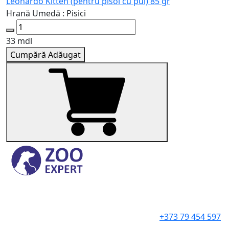
Leonardo Kitten (pentru pisoi cu pui) 85 gr
L
Hrană Umedă : Pisici
H
33 mdl
1
Cumpără
Adăugat
+373 79 454 597