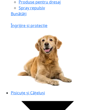
Produse pentru dresaj
Spray repulsiv
Bunătăți
Îngrijire și protecție
Pisicuțe și Cățeluși