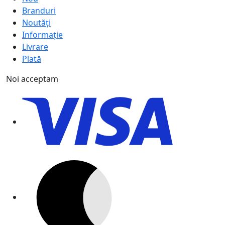
Branduri
Noutăți
Informație
Livrare
Plată
Noi acceptam