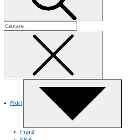
Pisici
Hrană
Nisip