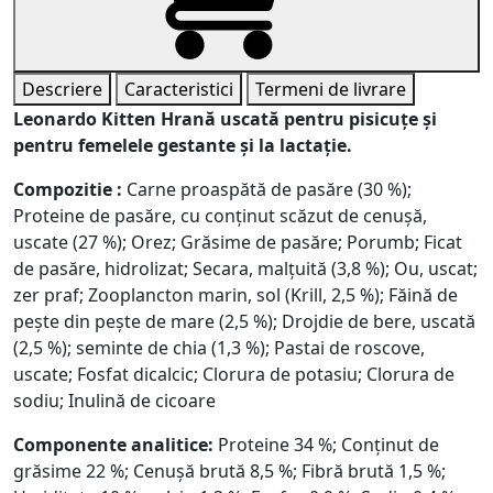
Descriere
Caracteristici
Termeni de livrare
Leonardo Kitten Hrană uscată pentru pisicuțe și
pentru femelele gestante și la lactație.
Compozitie :
Carne proaspătă de pasăre (30 %);
Proteine ​​de pasăre, cu conținut scăzut de cenușă,
uscate (27 %); Orez; Grăsime de pasăre; Porumb; Ficat
de pasăre, hidrolizat; Secara, malțuită (3,8 %); Ou, uscat;
zer praf; Zooplancton marin, sol (Krill, 2,5 %); Făină de
pește din pește de mare (2,5 %); Drojdie de bere, uscată
(2,5 %); seminte de chia (1,3 %); Pastai de roscove,
uscate; Fosfat dicalcic; Clorura de potasiu; Clorura de
sodiu; Inulină de cicoare
Componente analitice:
Proteine ​​34 %; Conținut de
grăsime 22 %; Cenușă brută 8,5 %; Fibră brută 1,5 %;