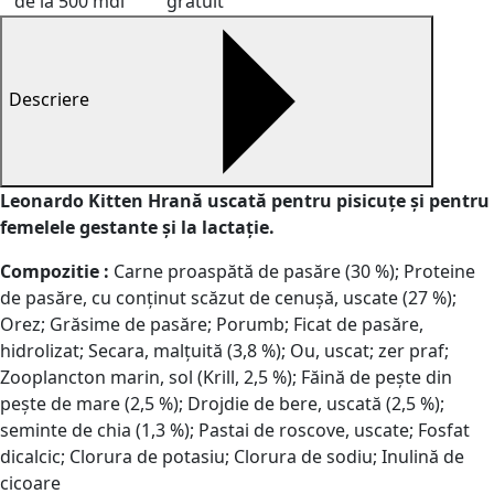
de la 500 mdl
gratuit
Descriere
Leonardo Kitten Hrană uscată pentru pisicuțe și pentru
femelele gestante și la lactație.
Compozitie :
Carne proaspătă de pasăre (30 %); Proteine ​​
de pasăre, cu conținut scăzut de cenușă, uscate (27 %);
Orez; Grăsime de pasăre; Porumb; Ficat de pasăre,
hidrolizat; Secara, malțuită (3,8 %); Ou, uscat; zer praf;
Zooplancton marin, sol (Krill, 2,5 %); Făină de pește din
pește de mare (2,5 %); Drojdie de bere, uscată (2,5 %);
seminte de chia (1,3 %); Pastai de roscove, uscate; Fosfat
dicalcic; Clorura de potasiu; Clorura de sodiu; Inulină de
cicoare