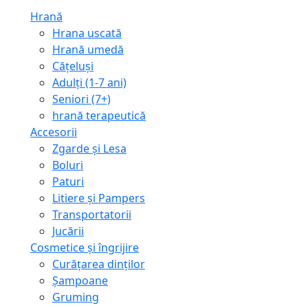
Hrană
Hrana uscată
Hrană umedă
Cățeluși
Adulți (1-7 ani)
Seniori (7+)
hrană terapeutică
Accesorii
Zgarde și Lesa
Boluri
Paturi
Litiere și Pampers
Transportatorii
Jucării
Cosmetice și îngrijire
Curățarea dinților
Șampoane
Gruming