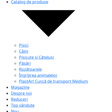
Catalog de produse
Pisici
Câini
Pisicuțe și Cățeluși
Păsări
Rozătoarele
Îngrijirea animalelor
PlastArt Cușcă de transport Medium
Magazine
Despre noi
Reduceri
Top vândute
Nou