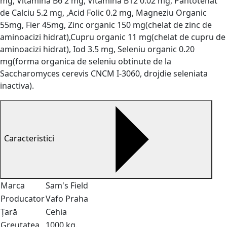
mg, Vitamina B6 2 mg, Vitamina B12 0.02 mg, Pantotenat
de Calciu 5.2 mg, ,Acid Folic 0.2 mg, Magneziu Organic
55mg, Fier 45mg, Zinc organic 150 mg(chelat de zinc de
aminoacizi hidrat),Cupru organic 11 mg(chelat de cupru de
aminoacizi hidrat), Iod 3.5 mg, Seleniu organic 0.20
mg(forma organica de seleniu obtinute de la
Saccharomyces cerevis CNCM I-3060, drojdie seleniata
inactiva).
Caracteristici
Marca
Sam's Field
Producator
Vafo Praha
Țară
Cehia
Greutatea
1000 kg.