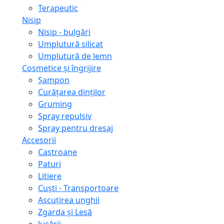
Terapeutic
Nisip
Nisip - bulgări
Umplutură silicat
Umplutură de lemn
Cosmetice și îngrijire
Șampon
Curățarea dinților
Gruming
Spray repulsiv
Spray pentru dresaj
Accesorii
Castroane
Paturi
Litiere
Сuști - Transportoare
Ascuţirea unghii
Zgarda și Lesă