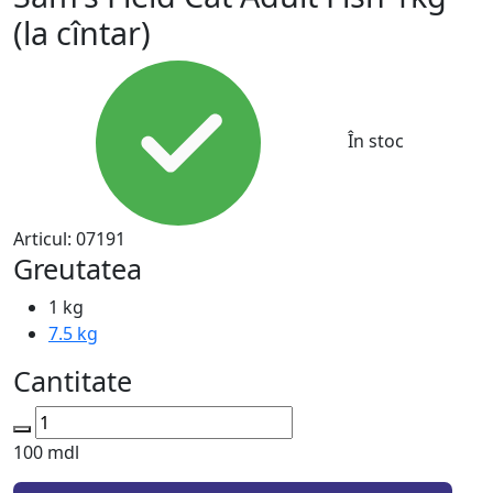
(la cîntar)
În stoc
Articul:
07191
Greutatea
1 kg
7.5 kg
Cantitate
100
mdl