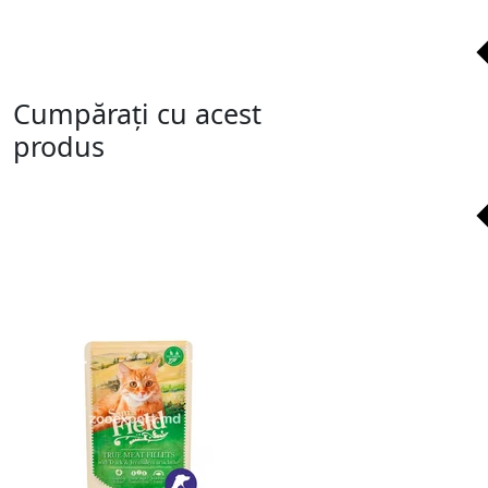
Cumpărați cu acest
produs
T