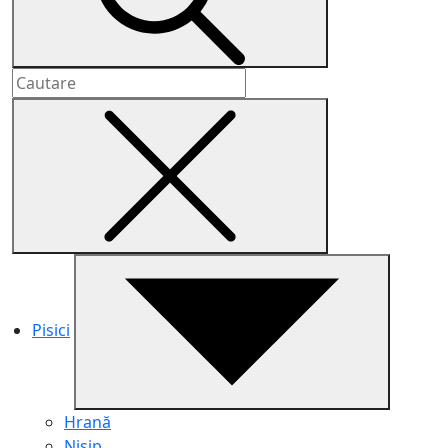
Pisici
Hrană
Nisip