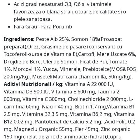
Acizi grasi nesaturati Ω3, Ω6 si vitaminele
favorizeaza o blana stralucitoare,de calitate si o
piele sanatoasa.
Fara Grau - Fara Porumb
Ingrediente:
Peste Alb 25%, Somon 18%(Proaspat
preparat),Orez, Grasime de pasare (conservant cu
Tocoferoli-sursa de Vitamina E),Cartofi, Mere Uscate 6%,
Drojdie de Bere, Ulei de Somon, Ficat de Pui, Tomate
1%, Morcovi 1%, Yucca, Minerale, Prebioteice(MOS&FOS
200mg/Kg), Musetel(Matricaria chamomilla, 50mg/Kg).
Aditivi Nutriționali / kg
: Vitamina A 22 000 IU,
Vitamina D3 900 IU, Vitamina E 600 mg, Taurina 2
000mg, Vitamina C 300mg, Cholinechloride 2 000mg, L-
carnitina 60mg, Niacin 40 mg, Biotin 1.7 mg,Vitamina B1
2.5 mg, Vitamina B2 3.5 mg, Vitamina B6 2 mg, Vitamina
B12 0.02 mg, Pantotenat de Calciu 5.2 mg, ,Acid Folic 0.2
mg, Magneziu Organic 55mg, Fier 45mg, Zinc organic
150 mg(chelat de zinc de aminoacizi hidrat),Cupru