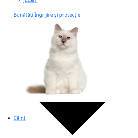
Jucării
Bunătăți
Îngrijire și protecție
Câini