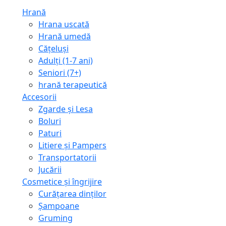
Hrană
Hrana uscată
Hrană umedă
Cățeluși
Adulți (1-7 ani)
Seniori (7+)
hrană terapeutică
Accesorii
Zgarde și Lesa
Boluri
Paturi
Litiere și Pampers
Transportatorii
Jucării
Cosmetice și îngrijire
Curățarea dinților
Șampoane
Gruming