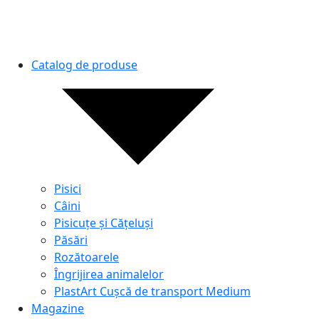
Catalog de produse
Pisici
Câini
Pisicuțe și Cățeluși
Păsări
Rozătoarele
Îngrijirea animalelor
PlastArt Cușcă de transport Medium
Magazine