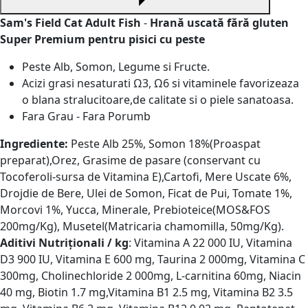
Sam's Field Cat Adult Fish
-
Hrană uscată fără gluten
Super Premium pentru pisici
cu peste
Peste Alb, Somon, Legume si Fructe.
Acizi grasi nesaturati Ω3, Ω6 si vitaminele favorizeaza
o blana stralucitoare,de calitate si o piele sanatoasa.
Fara Grau - Fara Porumb
Ingrediente:
Peste Alb 25%, Somon 18%(Proaspat
preparat),Orez, Grasime de pasare (conservant cu
Tocoferoli-sursa de Vitamina E),Cartofi, Mere Uscate 6%,
Drojdie de Bere, Ulei de Somon, Ficat de Pui, Tomate 1%,
Morcovi 1%, Yucca, Minerale, Prebioteice(MOS&FOS
200mg/Kg), Musetel(Matricaria chamomilla, 50mg/Kg).
Aditivi Nutriționali / kg
: Vitamina A 22 000 IU, Vitamina
D3 900 IU, Vitamina E 600 mg, Taurina 2 000mg, Vitamina C
300mg, Cholinechloride 2 000mg, L-carnitina 60mg, Niacin
40 mg, Biotin 1.7 mg,Vitamina B1 2.5 mg, Vitamina B2 3.5