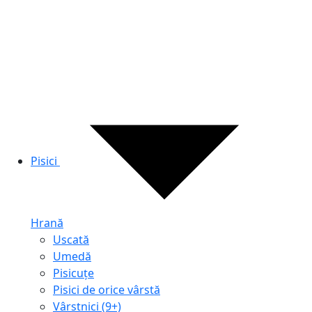
Pisici
Hrană
Uscată
Umedă
Pisicuțe
Pisici de orice vârstă
Vârstnici (9+)