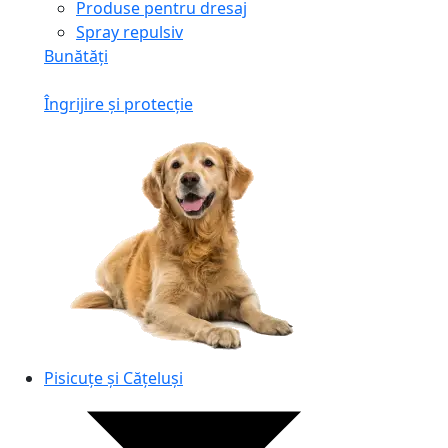
Produse pentru dresaj
Spray repulsiv
Bunătăți
Îngrijire și protecție
Pisicuțe și Cățeluși