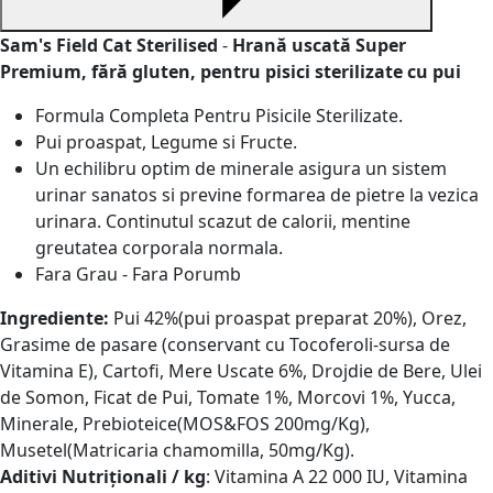
Sam's Field Cat Sterilised
-
Hrană uscată Super
Premium
, fără gluten, pentru pisici sterilizate cu pui
Formula Completa Pentru Pisicile Sterilizate.
Pui proaspat, Legume si Fructe.
Un echilibru optim de minerale asigura un sistem
urinar sanatos si previne formarea de pietre la vezica
urinara. Continutul scazut de calorii, mentine
greutatea corporala normala.
Fara Grau - Fara Porumb
Ingrediente:
Pui 42%(pui proaspat preparat 20%), Orez,
Grasime de pasare (conservant cu Tocoferoli-sursa de
Vitamina E), Cartofi, Mere Uscate 6%, Drojdie de Bere, Ulei
de Somon, Ficat de Pui, Tomate 1%, Morcovi 1%, Yucca,
Minerale, Prebioteice(MOS&FOS 200mg/Kg),
Musetel(Matricaria chamomilla, 50mg/Kg).
Aditivi Nutriționali / kg
: Vitamina A 22 000 IU, Vitamina