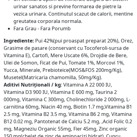
urinar sanatos si previne formarea de pietre la
vezica urinara. Continutul scazut de calorii, mentine
greutatea corporala normala.
Fara Grau - Fara Porumb
Ingrediente:
Pui 42%(pui proaspat preparat 20%), Orez,
Grasime de pasare (conservant cu Tocoferoli-sursa de
Vitamina E), Cartofi, Mere Uscate 6%, Drojdie de Bere,
Ulei de Somon, Ficat de Pui, Tomate 1%, Morcovi 1%,
Yucca, Minerale, Prebioteice(MOS&FOS 200mg/Kg),
Musetel(Matricaria chamomilla, 50mg/Kg).
Aditivi Nutriționali / kg
: Vitamina A 22 000 IU,
Vitamina D3 900 IU, Vitamina E 600 mg, Taurina 2
000mg, Vitamina C 300mg, Cholinechloride 2 000mg, L-
carnitina 60mg, Niacin 40 mg, Biotin 1.7 mg,Vitamina B1
2.5 mg, Vitamina B2 3.5 mg, Vitamina B6 2 mg, Vitamina
B12 0.02 mg, Pantotenat de Calciu 5.2 mg, ,Acid Folic 0.2
mg, Magneziu Organic 55mg, Fier 45mg, Zinc organic
150 mg(chelat de zinc de aminoacizi hidrat), Cupru