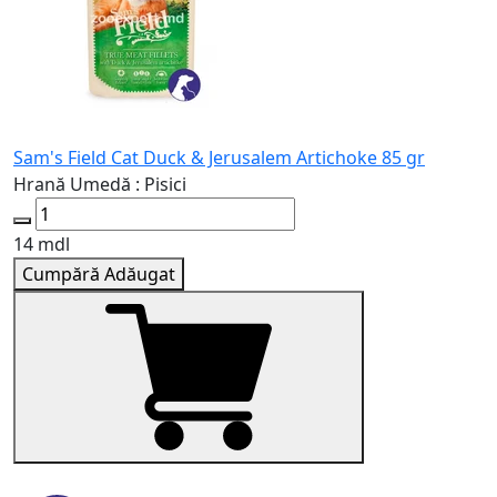
Sam's Field Cat Duck & Jerusalem Artichoke 85 gr
S
Hrană Umedă : Pisici
H
14 mdl
1
Cumpără
Adăugat