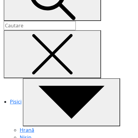
Pisici
Hrană
Nisip