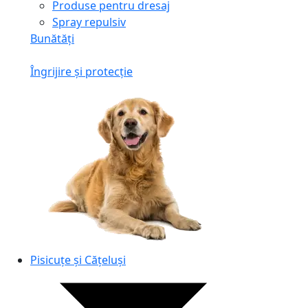
Produse pentru dresaj
Spray repulsiv
Bunătăți
Îngrijire și protecție
Pisicuțe și Cățeluși