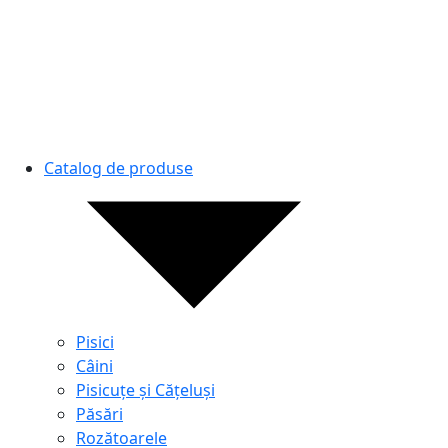
Catalog de produse
Pisici
Câini
Pisicuțe și Cățeluși
Păsări
Rozătoarele