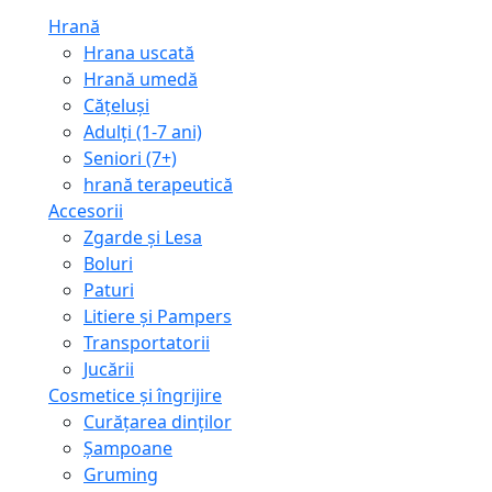
Hrană
Hrana uscată
Hrană umedă
Cățeluși
Adulți (1-7 ani)
Seniori (7+)
hrană terapeutică
Accesorii
Zgarde și Lesa
Boluri
Paturi
Litiere și Pampers
Transportatorii
Jucării
Cosmetice și îngrijire
Curățarea dinților
Șampoane
Gruming