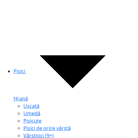
Pisici
Hrană
Uscată
Umedă
Pisicuțe
Pisici de orice vârstă
Vârstnici (9+)