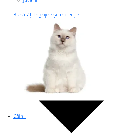
Jucării
Bunătăți
Îngrijire și protecție
Câini