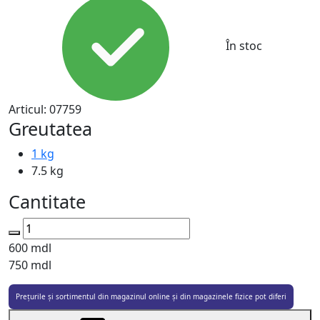
În stoc
Articul:
07759
Greutatea
1 kg
7.5 kg
Cantitate
600
mdl
750 mdl
Prețurile și sortimentul din magazinul online și din magazinele fizice pot diferi