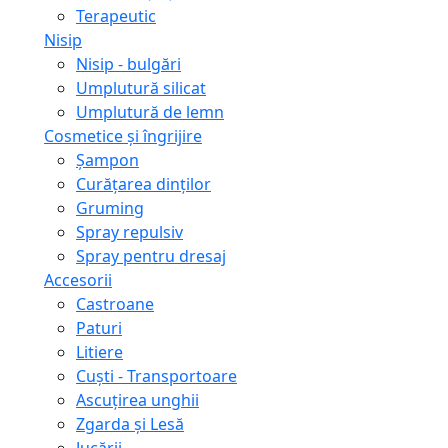
Terapeutic
Nisip
Nisip - bulgări
Umplutură silicat
Umplutură de lemn
Cosmetice și îngrijire
Șampon
Curățarea dinților
Gruming
Spray repulsiv
Spray pentru dresaj
Accesorii
Castroane
Paturi
Litiere
Сuști - Transportoare
Ascuţirea unghii
Zgarda și Lesă