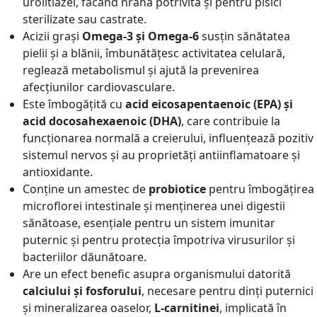
urolitiazei, făcând hrana potrivită și pentru pisici
sterilizate sau castrate.
Acizii grași
Omega-3 și Omega-6
susțin sănătatea
pielii și a blănii, îmbunătățesc activitatea celulară,
reglează metabolismul și ajută la prevenirea
afecțiunilor cardiovasculare.
Este îmbogățită cu
acid eicosapentaenoic (EPA) și
acid docosahexaenoic (DHA)
, care contribuie la
funcționarea normală a creierului, influențează pozitiv
sistemul nervos și au proprietăți antiinflamatoare și
antioxidante.
Conține un amestec de
probiotice
pentru îmbogățirea
microflorei intestinale și menținerea unei digestii
sănătoase, esențiale pentru un sistem imunitar
puternic și pentru protecția împotriva virusurilor și
bacteriilor dăunătoare.
Are un efect benefic asupra organismului datorită
calciului și fosforului
, necesare pentru dinți puternici
și mineralizarea oaselor,
L-carnitinei
, implicată în