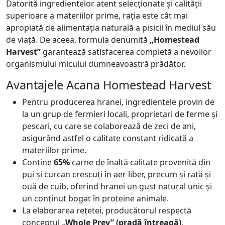
Datorită ingredientelor atent selecționate și calității
superioare a materiilor prime, rația este cât mai
apropiată de alimentația naturală a pisicii în mediul său
de viață. De aceea, formula denumită
„Homestead
Harvest”
garantează satisfacerea completă a nevoilor
organismului micului dumneavoastră prădător.
Avantajele Acana Homestead Harvest
Pentru producerea hranei, ingredientele provin de
la un grup de fermieri locali, proprietari de ferme și
pescari, cu care se colaborează de zeci de ani,
asigurând astfel o calitate constant ridicată a
materiilor prime.
Conține
65%
carne de înaltă calitate provenită din
pui și curcan crescuți în aer liber, precum și rață și
ouă de cuib, oferind hranei un gust natural unic și
un conținut bogat în proteine animale.
La elaborarea rețetei, producătorul respectă
conceptul
„Whole Prey” (pradă întreagă)
,