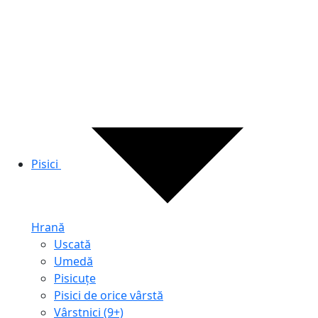
Pisici
Hrană
Uscată
Umedă
Pisicuțe
Pisici de orice vârstă
Vârstnici (9+)