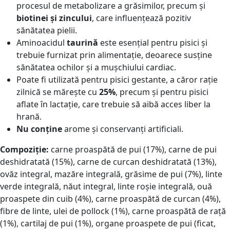
procesul de metabolizare a grăsimilor, precum și
biotinei și zincului
, care influențează pozitiv
sănătatea pielii.
Aminoacidul
taurină
este esențial pentru pisici și
trebuie furnizat prin alimentație, deoarece susține
sănătatea ochilor și a mușchiului cardiac.
Poate fi utilizată pentru pisici gestante, a căror rație
zilnică se mărește cu
25%
, precum și pentru pisici
aflate în lactație, care trebuie să aibă acces liber la
hrană.
Nu conține
arome și conservanți artificiali.
Compoziție:
сarne proaspătă de pui (17%), carne de pui
deshidratată (15%), carne de curcan deshidratată (13%),
ovăz integral, mazăre integrală, grăsime de pui (7%), linte
verde integrală, năut integral, linte roșie integrală, ouă
proaspete din cuib (4%), carne proaspătă de curcan (4%),
fibre de linte, ulei de pollock (1%), carne proaspătă de rață
(1%), cartilaj de pui (1%), organe proaspete de pui (ficat,