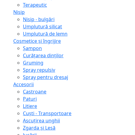
Terapeutic
Nisip
Nisip - bulgări
Umplutură silicat
Umplutură de lemn
Cosmetice și îngrijire
Șampon
Curățarea dinților
Gruming
Spray repulsiv
Spray pentru dresaj
Accesorii
Castroane
Paturi
Litiere
Сuști - Transportoare
Ascuţirea unghii
Zgarda și Lesă