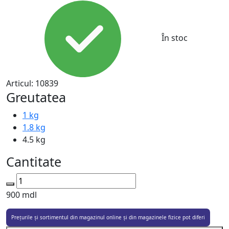
În stoc
Articul:
10839
Greutatea
1 kg
1.8 kg
4.5 kg
Cantitate
900
mdl
Prețurile și sortimentul din magazinul online și din magazinele fizice pot diferi