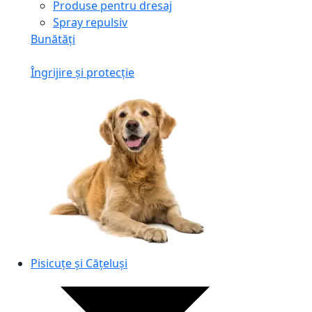
Produse pentru dresaj
Spray repulsiv
Bunătăți
Îngrijire și protecție
Pisicuțe și Cățeluși