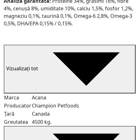
Analiză garantată
:
Proteine 34%, grăsimi 16%, fibre
4%, cenușă 8%, umiditate 10%, calciu 1,5%, fosfor 1,2%,
magneziu 0,1%, taurină 0,1%, Omega-6 2,8%, Omega-3
0,5%, DHA/EPA 0,15% / 0,15%.
Vizualizați tot
Marca
Acana
Producator
Champion Petfoods
Țară
Canada
Greutatea
4500 kg.