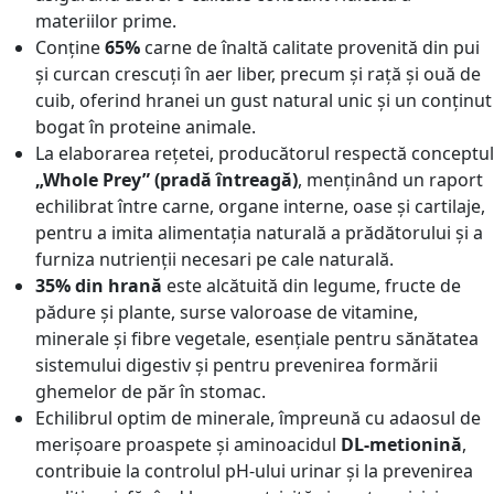
materiilor prime.
Conține
65%
carne de înaltă calitate provenită din pui
și curcan crescuți în aer liber, precum și rață și ouă de
cuib, oferind hranei un gust natural unic și un conținut
bogat în proteine animale.
La elaborarea rețetei, producătorul respectă conceptul
„Whole Prey” (pradă întreagă)
, menținând un raport
echilibrat între carne, organe interne, oase și cartilaje,
pentru a imita alimentația naturală a prădătorului și a
furniza nutrienții necesari pe cale naturală.
35% din hrană
este alcătuită din legume, fructe de
pădure și plante, surse valoroase de vitamine,
minerale și fibre vegetale, esențiale pentru sănătatea
sistemului digestiv și pentru prevenirea formării
ghemelor de păr în stomac.
Echilibrul optim de minerale, împreună cu adaosul de
merișoare proaspete și aminoacidul
DL-metionină
,
contribuie la controlul pH-ului urinar și la prevenirea