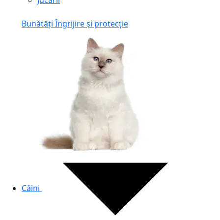
Jucării
Bunătăți
Îngrijire și protecție
Câini