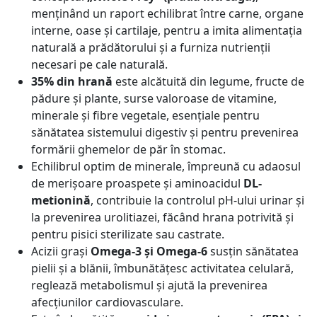
menținând un raport echilibrat între carne, organe
interne, oase și cartilaje, pentru a imita alimentația
naturală a prădătorului și a furniza nutrienții
necesari pe cale naturală.
35% din hrană
este alcătuită din legume, fructe de
pădure și plante, surse valoroase de vitamine,
minerale și fibre vegetale, esențiale pentru
sănătatea sistemului digestiv și pentru prevenirea
formării ghemelor de păr în stomac.
Echilibrul optim de minerale, împreună cu adaosul
de merișoare proaspete și aminoacidul
DL-
metionină
, contribuie la controlul pH-ului urinar și
la prevenirea urolitiazei, făcând hrana potrivită și
pentru pisici sterilizate sau castrate.
Acizii grași
Omega-3 și Omega-6
susțin sănătatea
pielii și a blănii, îmbunătățesc activitatea celulară,
reglează metabolismul și ajută la prevenirea
afecțiunilor cardiovasculare.