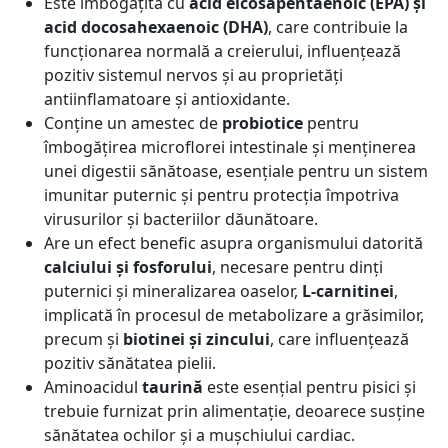
Este îmbogățită cu
acid eicosapentaenoic (EPA) și
acid docosahexaenoic (DHA)
, care contribuie la
funcționarea normală a creierului, influențează
pozitiv sistemul nervos și au proprietăți
antiinflamatoare și antioxidante.
Conține un amestec de
probiotice
pentru
îmbogățirea microflorei intestinale și menținerea
unei digestii sănătoase, esențiale pentru un sistem
imunitar puternic și pentru protecția împotriva
virusurilor și bacteriilor dăunătoare.
Are un efect benefic asupra organismului datorită
calciului și fosforului
, necesare pentru dinți
puternici și mineralizarea oaselor,
L-carnitinei
,
implicată în procesul de metabolizare a grăsimilor,
precum și
biotinei și zincului
, care influențează
pozitiv sănătatea pielii.
Aminoacidul
taurină
este esențial pentru pisici și
trebuie furnizat prin alimentație, deoarece susține
sănătatea ochilor și a mușchiului cardiac.