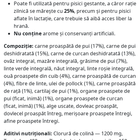
Poate fi utilizată pentru pisici gestante, a căror rație
zilnică se mărește cu
25%
, precum și pentru pisici
aflate în lactație, care trebuie să aibă acces liber la
hrană.
Nu conține
arome și conservanți artificiali.
Compoziție:
сarne proaspătă de pui (17%), carne de pui
deshidratată (15%), carne de curcan deshidratată (13%),
ovăz integral, mazăre integrală, grăsime de pui (7%),
linte verde integrală, năut integral, linte roșie integrală,
ouă proaspete din cuib (4%), carne proaspătă de curcan
(4%), fibre de linte, ulei de pollock (1%), carne proaspătă
de rață (1%), cartilaj de pui (1%), organe proaspete de
pui (ficat, inimă) (1%), organe proaspete de curcan
(ficat, inimă) (1%), alge uscate, dovleac proaspăt,
dovlecel proaspăt întreg, merișoare proaspete întregi,
afine proaspete întregi.
Aditivi nutriționali:
Clorură de colină — 1200 mg,