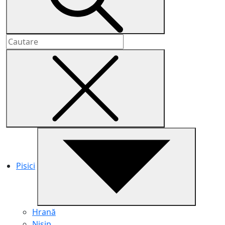
Pisici
Hrană
Nisip