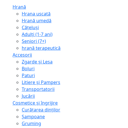
Hrană
Hrana uscată
Hrană umedă
Cățeluși
Adulți (1-7 ani)
Seniori (7+)
hrană terapeutică
Accesorii
Zgarde și Lesa
Boluri
Paturi
Litiere și Pampers
Transportatorii
Jucării
Cosmetice și îngrijire
Curățarea dinților
Șampoane
Gruming