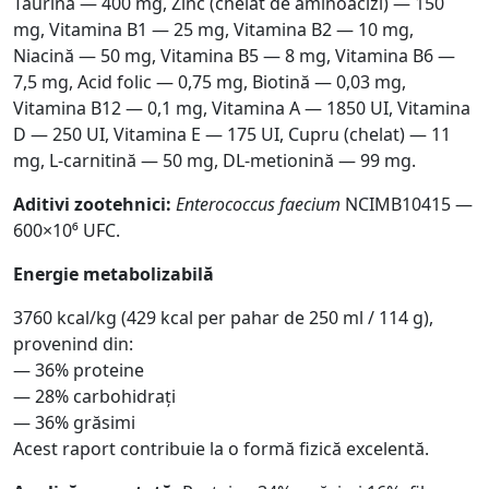
Taurină — 400 mg, Zinc (chelat de aminoacizi) — 150
mg, Vitamina B1 — 25 mg, Vitamina B2 — 10 mg,
Niacină — 50 mg, Vitamina B5 — 8 mg, Vitamina B6 —
7,5 mg, Acid folic — 0,75 mg, Biotină — 0,03 mg,
Vitamina B12 — 0,1 mg, Vitamina A — 1850 UI, Vitamina
D — 250 UI, Vitamina E — 175 UI, Cupru (chelat) — 11
mg, L-carnitină — 50 mg, DL-metionină — 99 mg.
Aditivi zootehnici:
Enterococcus faecium
NCIMB10415 —
600×10⁶ UFC.
Energie metabolizabilă
3760 kcal/kg (429 kcal per pahar de 250 ml / 114 g),
provenind din:
— 36% proteine
— 28% carbohidrați
— 36% grăsimi
Acest raport contribuie la o formă fizică excelentă.