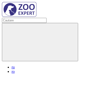
ru
ro