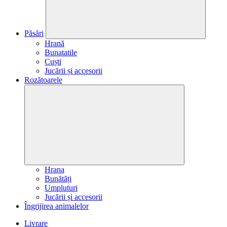
Păsări
Hrană
Bunatatile
Cuști
Jucării și accesorii
Rozătoarele
Hrana
Bunătăți
Umpluturi
Jucării și accesorii
Îngrijirea animalelor
Livrare