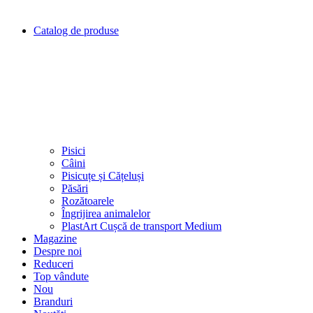
Catalog de produse
Pisici
Câini
Pisicuțe și Cățeluși
Păsări
Rozătoarele
Îngrijirea animalelor
PlastArt Cușcă de transport Medium
Magazine
Despre noi
Reduceri
Top vândute
Nou
Branduri