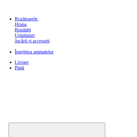
Rozătoarele
Hrana
Bunătăți
Umpluturi
Jucării și accesorii
Îngrijirea animalelor
Livrare
Plată