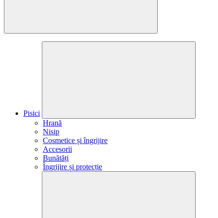
Pisici
Hrană
Nisip
Cosmetice și îngrijire
Accesorii
Bunătăți
Îngrijire și protecție