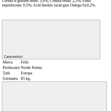
Uleiuri si grasimi brute: 3,0%; Cenusa bruta: 2,2%; Fibra
neprelucrata: 0,5%; Acid linoleic (acid gras Omega 6):0,2%.
Caracteristici
Marca
Felix
Producator
Nestle Purina
Țară
Europa
Greutatea
85 kg.