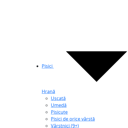
Pisici
Hrană
Uscată
Umedă
Pisicuțe
Pisici de orice vârstă
Vârstnici (9+)