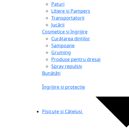
Paturi
Litiere și Pampers
Transportatorii
Jucării
Cosmetice și îngrijire
Curățarea dinților
Șampoane
Gruming
Produse pentru dresaj
Spray repulsiv
Bunătăți
Îngrijire și protecție
Pisicuțe și Cățeluși