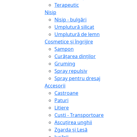
Terapeutic
Nisip
Nisip - bulgări
Umplutură silicat
Umplutură de lemn
Cosmetice și îngrijire
Șampon
Curățarea dinților
Gruming
Spray repulsiv
Spray pentru dresaj
Accesorii
Castroane
Paturi
Litiere
Сuști - Transportoare
Ascuţirea unghii
Zgarda și Lesă