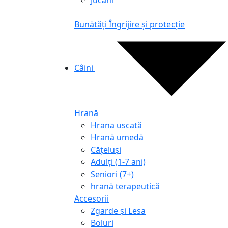
Jucării
Bunătăți
Îngrijire și protecție
Câini
Hrană
Hrana uscată
Hrană umedă
Cățeluși
Adulți (1-7 ani)
Seniori (7+)
hrană terapeutică
Accesorii
Zgarde și Lesa
Boluri