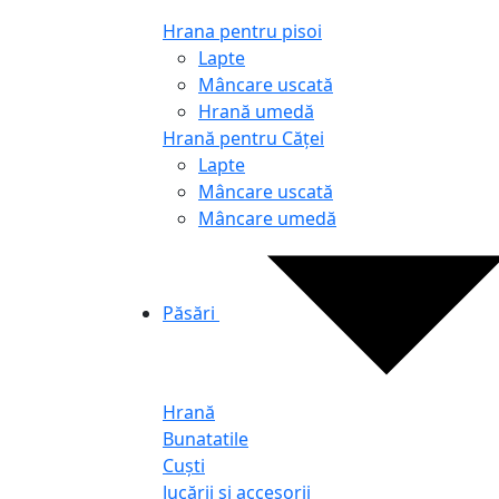
Hrana pentru pisoi
Lapte
Mâncare uscată
Hrană umedă
Hrană pentru Căței
Lapte
Mâncare uscată
Mâncare umedă
Păsări
Hrană
Bunatatile
Cuști
Jucării și accesorii