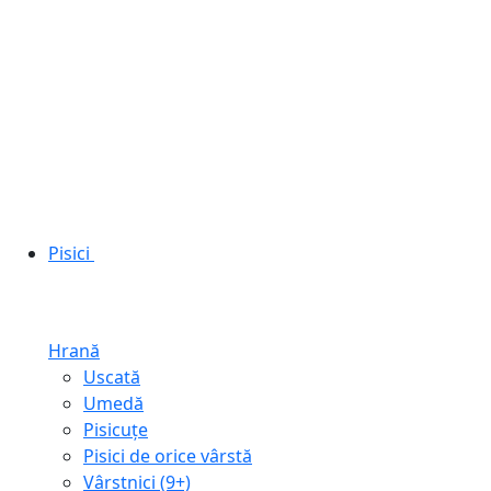
Pisici
Hrană
Uscată
Umedă
Pisicuțe
Pisici de orice vârstă
Vârstnici (9+)