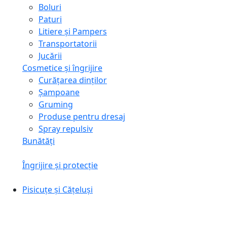
Boluri
Paturi
Litiere și Pampers
Transportatorii
Jucării
Cosmetice și îngrijire
Curățarea dinților
Șampoane
Gruming
Produse pentru dresaj
Spray repulsiv
Bunătăți
Îngrijire și protecție
Pisicuțe și Cățeluși