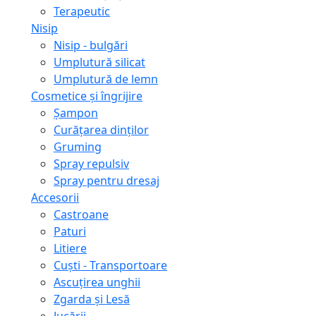
Terapeutic
Nisip
Nisip - bulgări
Umplutură silicat
Umplutură de lemn
Cosmetice și îngrijire
Șampon
Curățarea dinților
Gruming
Spray repulsiv
Spray pentru dresaj
Accesorii
Castroane
Paturi
Litiere
Сuști - Transportoare
Ascuţirea unghii
Zgarda și Lesă