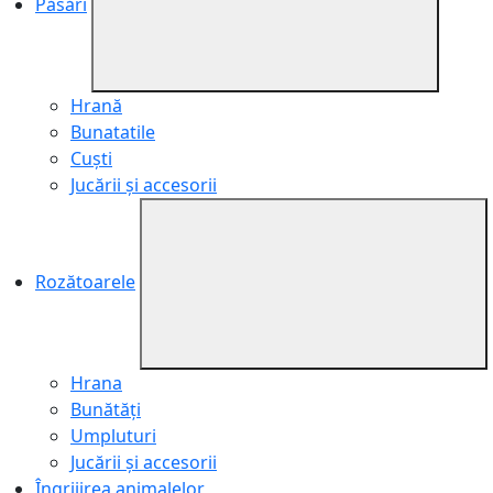
Păsări
Hrană
Bunatatile
Cuști
Jucării și accesorii
Rozătoarele
Hrana
Bunătăți
Umpluturi
Jucării și accesorii
Îngrijirea animalelor