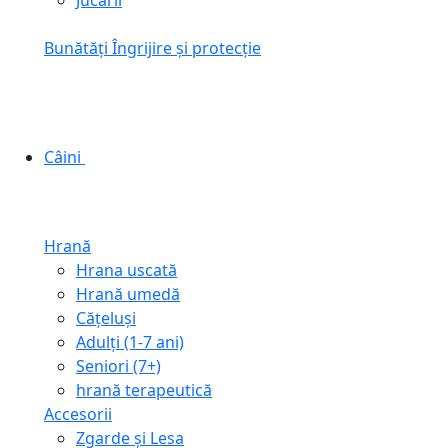
Jucării
Bunătăți
Îngrijire și protecție
Câini
Hrană
Hrana uscată
Hrană umedă
Cățeluși
Adulți (1-7 ani)
Seniori (7+)
hrană terapeutică
Accesorii
Zgarde și Lesa