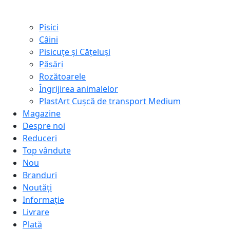
Pisici
Câini
Pisicuțe și Cățeluși
Păsări
Rozătoarele
Îngrijirea animalelor
PlastArt Cușcă de transport Medium
Magazine
Despre noi
Reduceri
Top vândute
Nou
Branduri
Noutăți
Informație
Livrare
Plată