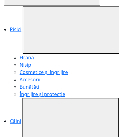
Pisici
Hrană
Nisip
Cosmetice și îngrijire
Accesorii
Bunătăți
Îngrijire și protecție
Câini