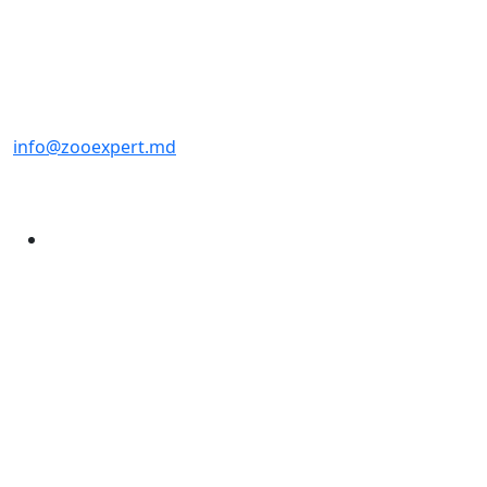
info@zooexpert.md