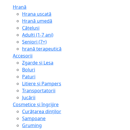
Hrană
Hrana uscată
Hrană umedă
Cățeluși
Adulți (1-7 ani)
Seniori (7+)
hrană terapeutică
Accesorii
Zgarde și Lesa
Boluri
Paturi
Litiere și Pampers
Transportatorii
Jucării
Cosmetice și îngrijire
Curățarea dinților
Șampoane
Gruming