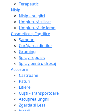
Terapeutic
Nisip
Nisip - bulgări
Umplutură silicat
Umplutură de lemn
Cosmetice și îngrijire
Șampon
Curățarea dinților
Gruming
Spray repulsiv
Spray pentru dresaj
Accesorii
Castroane
Paturi
Litiere
Сuști - Transportoare
Ascuţirea unghii
Zgarda și Lesă