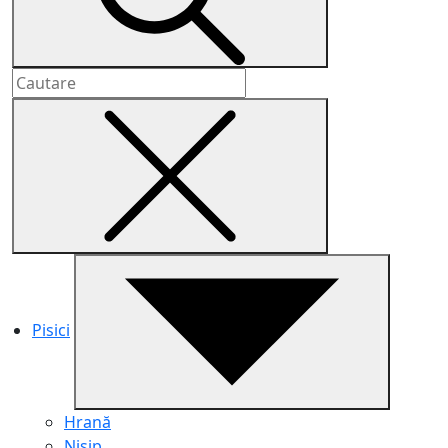
Pisici
Hrană
Nisip