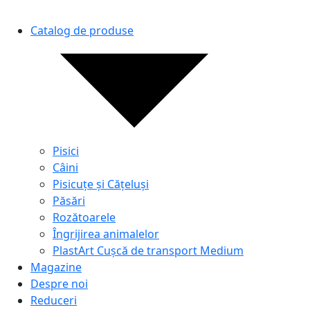
Catalog de produse
Pisici
Câini
Pisicuțe și Cățeluși
Păsări
Rozătoarele
Îngrijirea animalelor
PlastArt Cușcă de transport Medium
Magazine
Despre noi
Reduceri