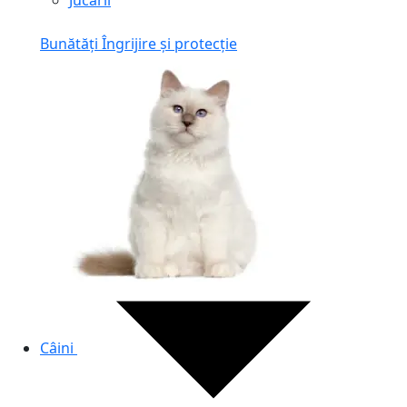
Jucării
Bunătăți
Îngrijire și protecție
Câini