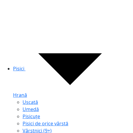
Pisici
Hrană
Uscată
Umedă
Pisicuțe
Pisici de orice vârstă
Vârstnici (9+)