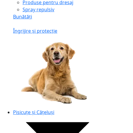
Produse pentru dresaj
Spray repulsiv
Bunătăți
Îngrijire și protecție
Pisicuțe și Cățeluși