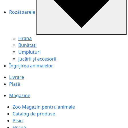
Rozătoarele
Hrana
Bunătăți
Umpluturi
Jucării și accesorii
Îngrijirea animalelor
Livrare
Plată
Magazine
Zoo Magazin pentru animale
Catalog de produse
Pisici
Hrană