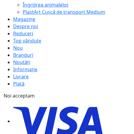
Îngrijirea animalelor
PlastArt Cușcă de transport Medium
Magazine
Despre noi
Reduceri
Top vândute
Nou
Branduri
Noutăți
Informație
Livrare
Plată
Noi acceptam