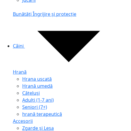
Jucării
Bunătăți
Îngrijire și protecție
Câini
Hrană
Hrana uscată
Hrană umedă
Cățeluși
Adulți (1-7 ani)
Seniori (7+)
hrană terapeutică
Accesorii
Zgarde și Lesa