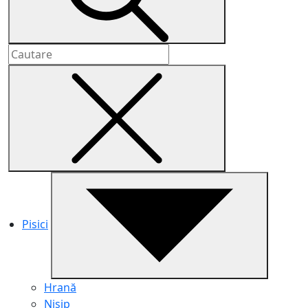
Pisici
Hrană
Nisip