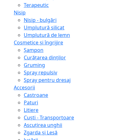
Terapeutic
Nisip
Nisip - bulgări
Umplutură silicat
Umplutură de lemn
Cosmetice și îngrijire
Șampon
Curățarea dinților
Gruming
Spray repulsiv
Spray pentru dresaj
Accesorii
Castroane
Paturi
Litiere
Сuști - Transportoare
Ascuţirea unghii
Zgarda și Lesă