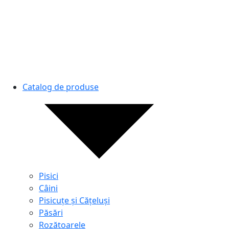
Catalog de produse
Pisici
Câini
Pisicuțe și Cățeluși
Păsări
Rozătoarele