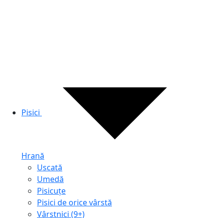
Pisici
Hrană
Uscată
Umedă
Pisicuțe
Pisici de orice vârstă
Vârstnici (9+)