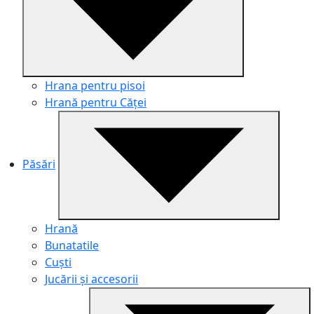
Hrana pentru pisoi
Hrană pentru Căței
Păsări
Hrană
Bunatatile
Cuști
Jucării și accesorii