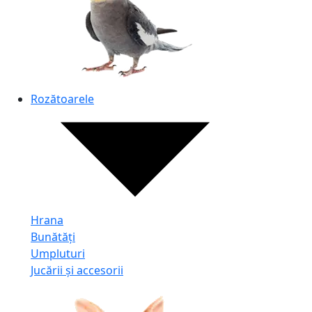
Rozătoarele
Hrana
Bunătăți
Umpluturi
Jucării și accesorii