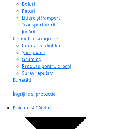
Boluri
Paturi
Litiere și Pampers
Transportatorii
Jucării
Cosmetice și îngrijire
Curățarea dinților
Șampoane
Gruming
Produse pentru dresaj
Spray repulsiv
Bunătăți
Îngrijire și protecție
Pisicuțe și Cățeluși