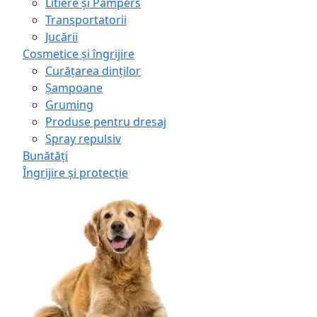
Litiere și Pampers
Transportatorii
Jucării
Cosmetice și îngrijire
Curățarea dinților
Șampoane
Gruming
Produse pentru dresaj
Spray repulsiv
Bunătăți
Îngrijire și protecție