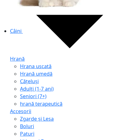
Câini
Hrană
Hrana uscată
Hrană umedă
Cățeluși
Adulți (1-7 ani)
Seniori (7+)
hrană terapeutică
Accesorii
Zgarde și Lesa
Boluri
Paturi