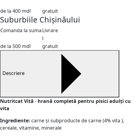
de la 400 mdl
gratuit
Suburbiile Chișinăului
Comanda la suma
Livrare
l
de la 500 mdl
gratuit
Descriere
Nutritcat Vită
-
hrană completă pentru pisici adulţi cu
vita
Ingrediente:
carne și subproducte de carne (4% vita ),
cereale, vitamine, minerale