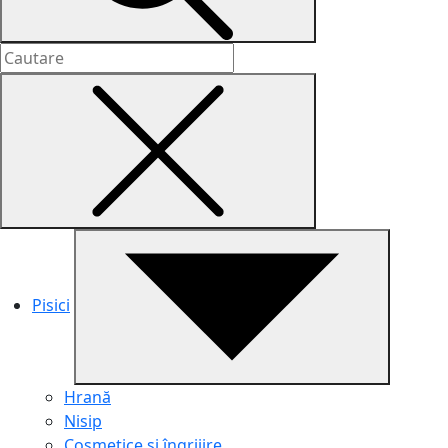
Pisici
Hrană
Nisip
Cosmetice și îngrijire