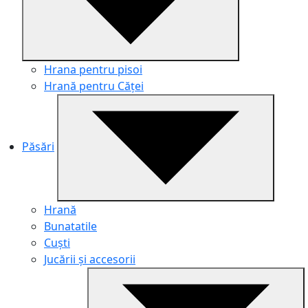
Hrana pentru pisoi
Hrană pentru Căței
Păsări
Hrană
Bunatatile
Cuști
Jucării și accesorii