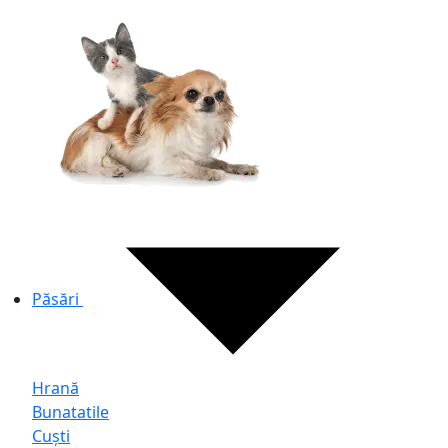
Păsări
Hrană
Bunatatile
Cuști