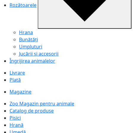
Rozătoarele
Hrana
Bunătăți
Umpluturi
Jucării și accesorii
Îngrijirea animalelor
Livrare
Plată
Magazine
Zoo Magazin pentru animale
Catalog de produse
Pisici
Hrană
Umedă