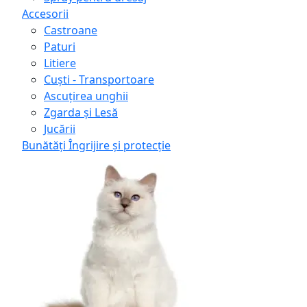
Accesorii
Castroane
Paturi
Litiere
Сuști - Transportoare
Ascuţirea unghii
Zgarda și Lesă
Jucării
Bunătăți
Îngrijire și protecție