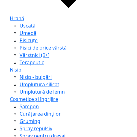
Hrană
Uscată
Umedă
Pisicuțe
Pisici de orice vârstă
Vârstnici (9+)
Terapeutic
Nisip
Nisip - bulgări
Umplutură silicat
Umplutură de lemn
Cosmetice și îngrijire
Șampon
Curățarea dinților
Gruming
Spray repulsiv
Spray pentru dresaj