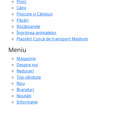
Pisici
Câini
Pisicuțe și Cățeluși
Păsări
Rozătoarele
Îngrijirea animalelor
PlastArt Cușcă de transport Medium
Meniu
Magazine
Despre noi
Reduceri
Top vândute
Nou
Branduri
Noutăți
Informație