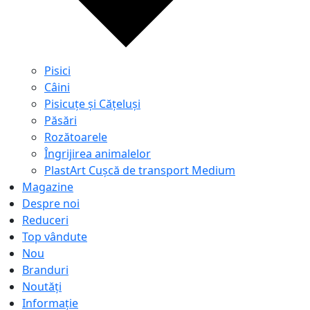
Pisici
Câini
Pisicuțe și Cățeluși
Păsări
Rozătoarele
Îngrijirea animalelor
PlastArt Cușcă de transport Medium
Magazine
Despre noi
Reduceri
Top vândute
Nou
Branduri
Noutăți
Informație