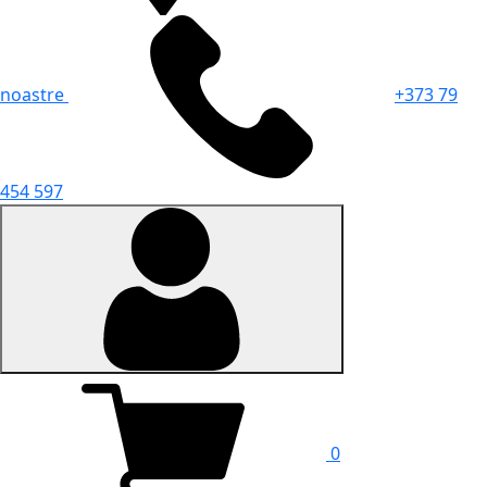
noastre
+373 79
454 597
0