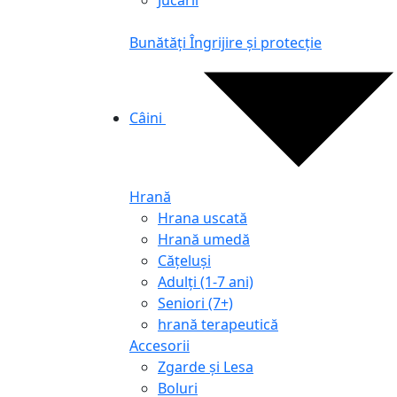
Jucării
Bunătăți
Îngrijire și protecție
Câini
Hrană
Hrana uscată
Hrană umedă
Cățeluși
Adulți (1-7 ani)
Seniori (7+)
hrană terapeutică
Accesorii
Zgarde și Lesa
Boluri