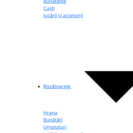
Bunatatile
Cuști
Jucării și accesorii
Rozătoarele
Hrana
Bunătăți
Umpluturi