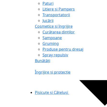
Paturi
Litiere și Pampers
Transportatorii
Jucării
Cosmetice și îngrijire
Curățarea dinților
Șampoane
Gruming
Produse pentru dresaj
Spray repulsiv
Bunătăți
Îngrijire și protecție
Pisicuțe și Cățeluși