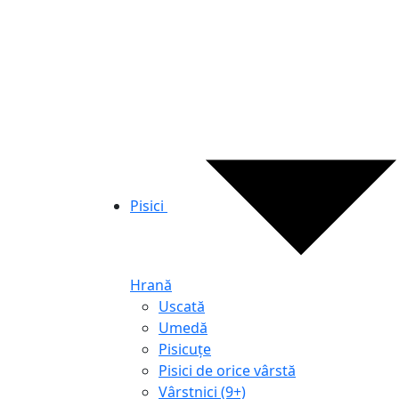
Pisici
Hrană
Uscată
Umedă
Pisicuțe
Pisici de orice vârstă
Vârstnici (9+)