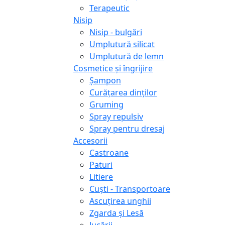
Terapeutic
Nisip
Nisip - bulgări
Umplutură silicat
Umplutură de lemn
Cosmetice și îngrijire
Șampon
Curățarea dinților
Gruming
Spray repulsiv
Spray pentru dresaj
Accesorii
Castroane
Paturi
Litiere
Сuști - Transportoare
Ascuţirea unghii
Zgarda și Lesă