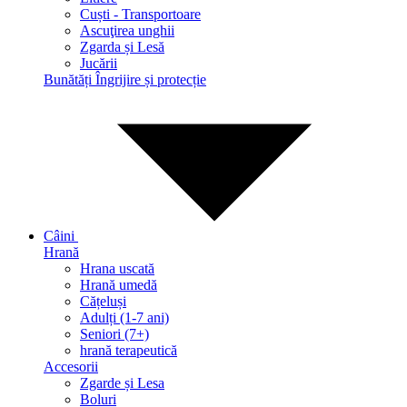
Сuști - Transportoare
Ascuţirea unghii
Zgarda și Lesă
Jucării
Bunătăți
Îngrijire și protecție
Câini
Hrană
Hrana uscată
Hrană umedă
Cățeluși
Adulți (1-7 ani)
Seniori (7+)
hrană terapeutică
Accesorii
Zgarde și Lesa
Boluri