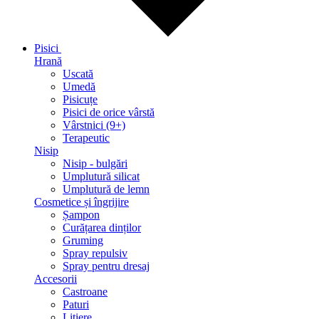
Pisici
Hrană
Uscată
Umedă
Pisicuțe
Pisici de orice vârstă
Vârstnici (9+)
Terapeutic
Nisip
Nisip - bulgări
Umplutură silicat
Umplutură de lemn
Cosmetice și îngrijire
Șampon
Curățarea dinților
Gruming
Spray repulsiv
Spray pentru dresaj
Accesorii
Castroane
Paturi
Litiere