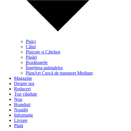
Pisici
Câini
Pisicuțe și Cățeluși
Păsări
Rozătoarele
Îngrijirea animalelor
PlastArt Cușcă de transport Medium
Magazine
Despre noi
Reduceri
Top vândute
Nou
Branduri
Noutăți
Informație
Livrare
Plată