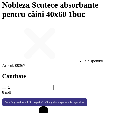
Nobleza Scutece absorbante
pentru câini 40х60 1buc
Nu e disponibil
Articul:
09367
Cantitate
8
mdl
Prețurile și sortimentul din magazinul online și din magazinele fizice pot diferi