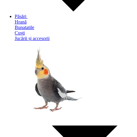
Păsări
Hrană
Bunatatile
Cuști
Jucării și accesorii