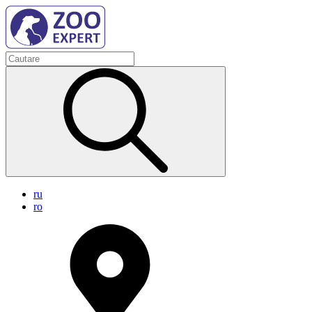
ru
ro