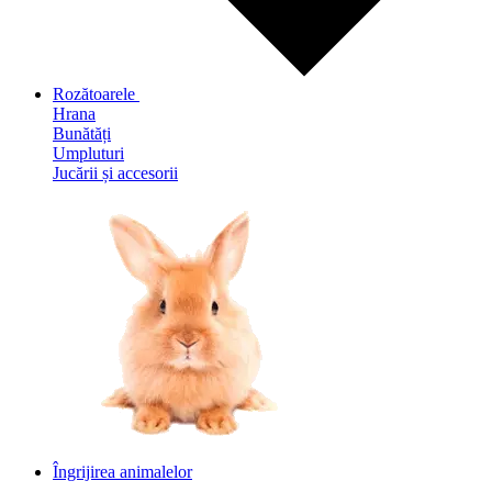
Rozătoarele
Hrana
Bunătăți
Umpluturi
Jucării și accesorii
Îngrijirea animalelor