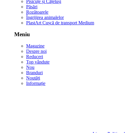
Pisicuțe și Cățeluși
Păsări
Rozătoarele
Îngrijirea animalelor
PlastArt Cușcă de transport Medium
Meniu
Magazine
Despre noi
Reduceri
Top vândute
Nou
Branduri
Noutăți
Informație