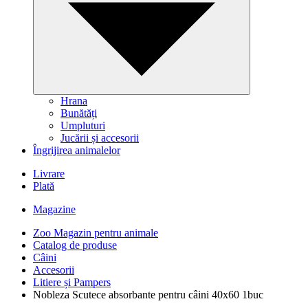
Hrana
Bunătăți
Umpluturi
Jucării și accesorii
Îngrijirea animalelor
Livrare
Plată
Magazine
Zoo Magazin pentru animale
Catalog de produse
Câini
Accesorii
Litiere și Pampers
Nobleza Scutece absorbante pentru câini 40х60 1buc