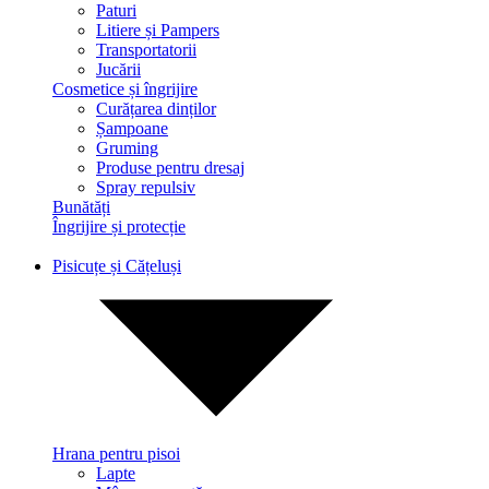
Paturi
Litiere și Pampers
Transportatorii
Jucării
Cosmetice și îngrijire
Curățarea dinților
Șampoane
Gruming
Produse pentru dresaj
Spray repulsiv
Bunătăți
Îngrijire și protecție
Pisicuțe și Cățeluși
Hrana pentru pisoi
Lapte