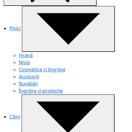
Pisici
Hrană
Nisip
Cosmetice și îngrijire
Accesorii
Bunătăți
Îngrijire și protecție
Câini