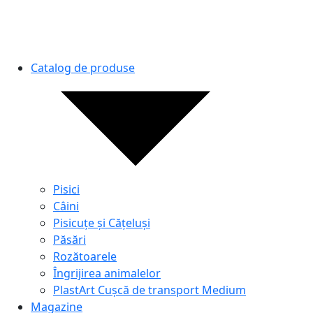
Catalog de produse
Pisici
Câini
Pisicuțe și Cățeluși
Păsări
Rozătoarele
Îngrijirea animalelor
PlastArt Cușcă de transport Medium
Magazine