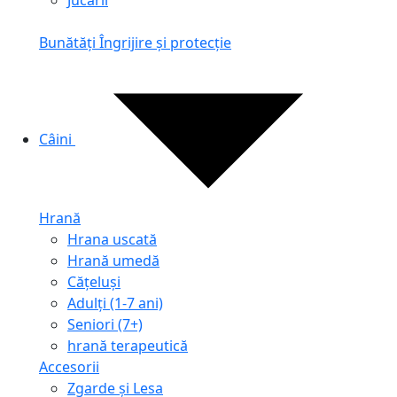
Jucării
Bunătăți
Îngrijire și protecție
Câini
Hrană
Hrana uscată
Hrană umedă
Cățeluși
Adulți (1-7 ani)
Seniori (7+)
hrană terapeutică
Accesorii
Zgarde și Lesa