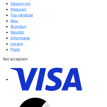
Despre noi
Reduceri
Top vândute
Nou
Branduri
Noutăți
Informație
Livrare
Plată
Noi acceptam