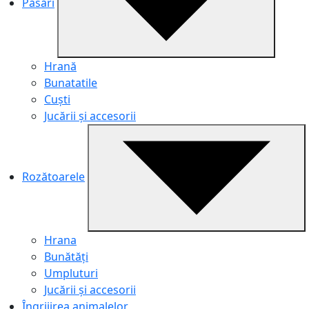
Păsări
Hrană
Bunatatile
Cuști
Jucării și accesorii
Rozătoarele
Hrana
Bunătăți
Umpluturi
Jucării și accesorii
Îngrijirea animalelor