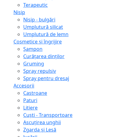
Terapeutic
Nisip
Nisip - bulgări
Umplutură silicat
Umplutură de lemn
Cosmetice și îngrijire
Șampon
Curățarea dinților
Gruming
Spray repulsiv
Spray pentru dresaj
Accesorii
Castroane
Paturi
Litiere
Сuști - Transportoare
Ascuţirea unghii
Zgarda și Lesă