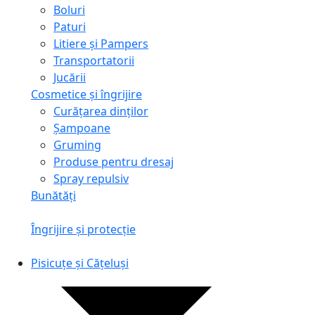
Boluri
Paturi
Litiere și Pampers
Transportatorii
Jucării
Cosmetice și îngrijire
Curățarea dinților
Șampoane
Gruming
Produse pentru dresaj
Spray repulsiv
Bunătăți
Îngrijire și protecție
Pisicuțe și Cățeluși