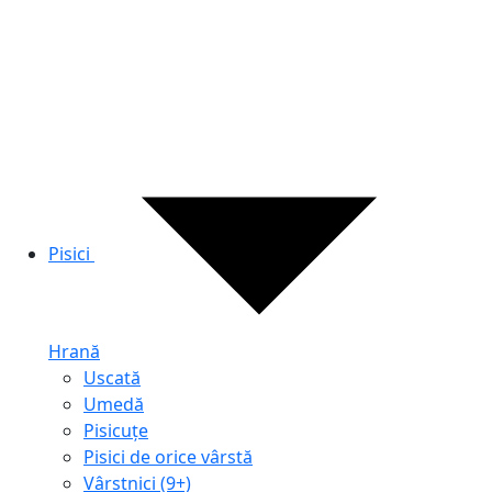
Pisici
Hrană
Uscată
Umedă
Pisicuțe
Pisici de orice vârstă
Vârstnici (9+)