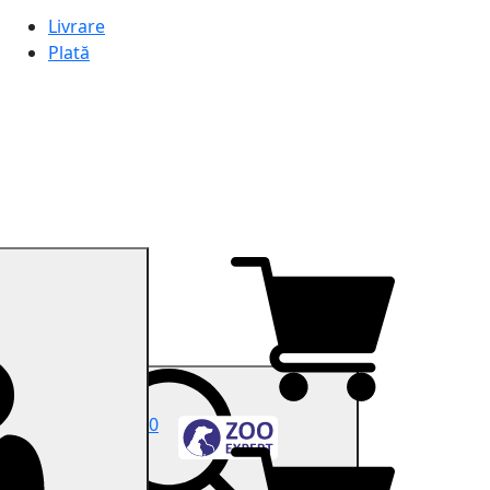
Livrare
Plată
0