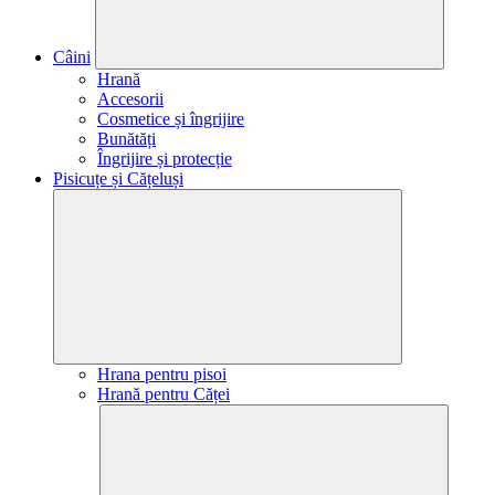
Câini
Hrană
Accesorii
Cosmetice și îngrijire
Bunătăți
Îngrijire și protecție
Pisicuțe și Cățeluși
Hrana pentru pisoi
Hrană pentru Căței