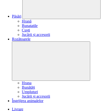
Păsări
Hrană
Bunatatile
Cuști
Jucării și accesorii
Rozătoarele
Hrana
Bunătăți
Umpluturi
Jucării și accesorii
Îngrijirea animalelor
Livrare