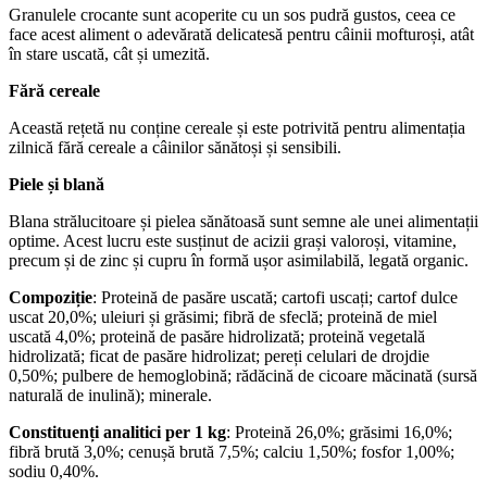
Granulele crocante sunt acoperite cu un sos pudră gustos, ceea ce
face acest aliment o adevărată delicatesă pentru câinii mofturoși, atât
în stare uscată, cât și umezită.
Fără cereale
Această rețetă nu conține cereale și este potrivită pentru alimentația
zilnică fără cereale a câinilor sănătoși și sensibili.
Piele și blană
Blana strălucitoare și pielea sănătoasă sunt semne ale unei alimentații
optime. Acest lucru este susținut de acizii grași valoroși, vitamine,
precum și de zinc și cupru în formă ușor asimilabilă, legată organic.
Compoziție
: Proteină de pasăre uscată; cartofi uscați; cartof dulce
uscat 20,0%; uleiuri și grăsimi; fibră de sfeclă; proteină de miel
uscată 4,0%; proteină de pasăre hidrolizată; proteină vegetală
hidrolizată; ficat de pasăre hidrolizat; pereți celulari de drojdie
0,50%; pulbere de hemoglobină; rădăcină de cicoare măcinată (sursă
naturală de inulină); minerale.
Constituenți analitici per 1 kg
: Proteină 26,0%; grăsimi 16,0%;
fibră brută 3,0%; cenușă brută 7,5%; calciu 1,50%; fosfor 1,00%;
sodiu 0,40%.