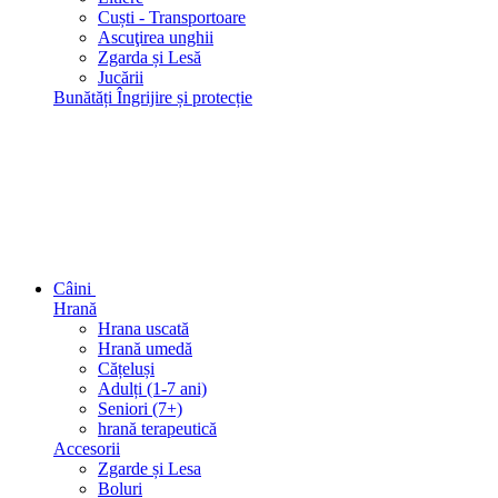
Сuști - Transportoare
Ascuţirea unghii
Zgarda și Lesă
Jucării
Bunătăți
Îngrijire și protecție
Câini
Hrană
Hrana uscată
Hrană umedă
Cățeluși
Adulți (1-7 ani)
Seniori (7+)
hrană terapeutică
Accesorii
Zgarde și Lesa
Boluri