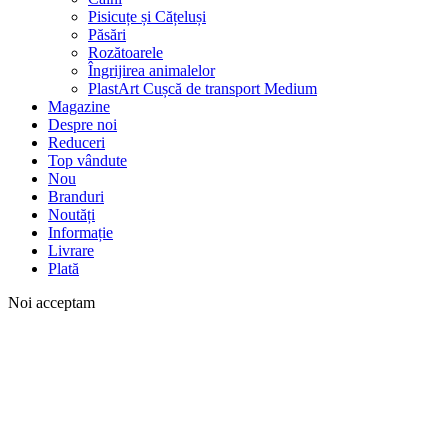
Pisicuțe și Cățeluși
Păsări
Rozătoarele
Îngrijirea animalelor
PlastArt Cușcă de transport Medium
Magazine
Despre noi
Reduceri
Top vândute
Nou
Branduri
Noutăți
Informație
Livrare
Plată
Noi acceptam