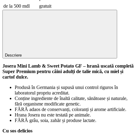
de la 500 mdl
gratuit
Descriere
Josera Mini Lamb & Sweet Potato GF
– hrană uscată completă
Super Premium pentru câini adulți de talie mică, cu miel și
cartof dulce.
Produsă în Germania și supusă unui control riguros în
laboratorul propriu acreditat.
Conține ingrediente de înaltă calitate, sănătoase și naturale,
fără organisme modificate genetic.
FĂRĂ adaos de conservanți, coloranți și arome artificiale.
Hrana Josera nu este testată pe animale.
FĂRĂ grâu, soia, zahăr și produse lactate.
Cu sos delicios