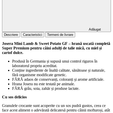
Adăugat
Descriere
Caracteristici
Termeni de livrare
Josera Mini Lamb & Sweet Potato GF
– hrană uscată completă
Super Premium pentru câini adulți de talie mică, cu miel și
cartof dulce.
Produsă în Germania și supusă unui control riguros în
laboratorul propriu acreditat.
Conține ingrediente de înaltă calitate, sănătoase și naturale,
fără organisme modificate genetic.
FĂRĂ adaos de conservanți, coloranți și arome artificiale.
Hrana Josera nu este testată pe animale.
FĂRĂ grâu, soia, zahăr și produse lactate.
Cu sos delicios
Granulele crocante sunt acoperite cu un sos pudră gustos, ceea ce
face acest aliment o adevărată delicatesă pentru câinii mofturoși, atât