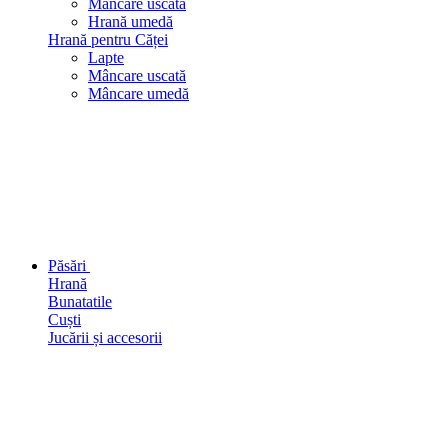
Mâncare uscată
Hrană umedă
Hrană pentru Căței
Lapte
Mâncare uscată
Mâncare umedă
Păsări
Hrană
Bunatatile
Cuști
Jucării și accesorii