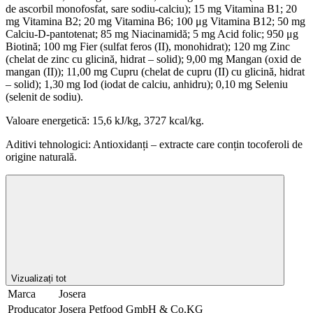
de ascorbil monofosfat, sare sodiu-calciu); 15 mg Vitamina B1; 20
mg Vitamina B2; 20 mg Vitamina B6; 100 μg Vitamina B12; 50 mg
Calciu-D-pantotenat; 85 mg Niacinamidă; 5 mg Acid folic; 950 μg
Biotină; 100 mg Fier (sulfat feros (II), monohidrat); 120 mg Zinc
(chelat de zinc cu glicină, hidrat – solid); 9,00 mg Mangan (oxid de
mangan (II)); 11,00 mg Cupru (chelat de cupru (II) cu glicină, hidrat
– solid); 1,30 mg Iod (iodat de calciu, anhidru); 0,10 mg Seleniu
(selenit de sodiu).
Valoare energetică: 15,6 kJ/kg, 3727 kcal/kg.
Aditivi tehnologici: Antioxidanți – extracte care conțin tocoferoli de
origine naturală.
Vizualizați tot
Marca
Josera
Producator
Josera Petfood GmbH & Co.KG