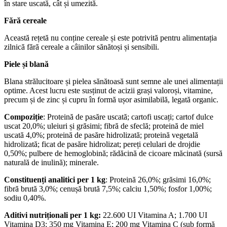
în stare uscată, cât și umezită.
Fără cereale
Această rețetă nu conține cereale și este potrivită pentru alimentația
zilnică fără cereale a câinilor sănătoși și sensibili.
Piele și blană
Blana strălucitoare și pielea sănătoasă sunt semne ale unei alimentații
optime. Acest lucru este susținut de acizii grași valoroși, vitamine,
precum și de zinc și cupru în formă ușor asimilabilă, legată organic.
Compoziție
: Proteină de pasăre uscată; cartofi uscați; cartof dulce
uscat 20,0%; uleiuri și grăsimi; fibră de sfeclă; proteină de miel
uscată 4,0%; proteină de pasăre hidrolizată; proteină vegetală
hidrolizată; ficat de pasăre hidrolizat; pereți celulari de drojdie
0,50%; pulbere de hemoglobină; rădăcină de cicoare măcinată (sursă
naturală de inulină); minerale.
Constituenți analitici per 1 kg
: Proteină 26,0%; grăsimi 16,0%;
fibră brută 3,0%; cenușă brută 7,5%; calciu 1,50%; fosfor 1,00%;
sodiu 0,40%.
Aditivi nutriționali per 1 kg:
22.600 UI Vitamina A; 1.700 UI
Vitamina D3; 350 mg Vitamina E; 200 mg Vitamina C (sub formă