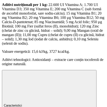
Aditivi nutriționali per 1 kg:
22.600 UI Vitamina A; 1.700 UI
Vitamina D3; 350 mg Vitamina E; 200 mg Vitamina C (sub formă
de ascorbil monofosfat, sare sodiu-calciu); 15 mg Vitamina B1; 20
mg Vitamina B2; 20 mg Vitamina B6; 100 μg Vitamina B12; 50 mg
Calciu-D-pantotenat; 85 mg Niacinamidă; 5 mg Acid folic; 950 μg
Biotină; 100 mg Fier (sulfat feros (II), monohidrat); 120 mg Zinc
(chelat de zinc cu glicină, hidrat – solid); 9,00 mg Mangan (oxid de
mangan (II)); 11,00 mg Cupru (chelat de cupru (II) cu glicină, hidrat
– solid); 1,30 mg Iod (iodat de calciu, anhidru); 0,10 mg Seleniu
(selenit de sodiu).
Valoare energetică: 15,6 kJ/kg, 3727 kcal/kg.
Aditivi tehnologici: Antioxidanți – extracte care conțin tocoferoli de
origine naturală.
Caracteristici