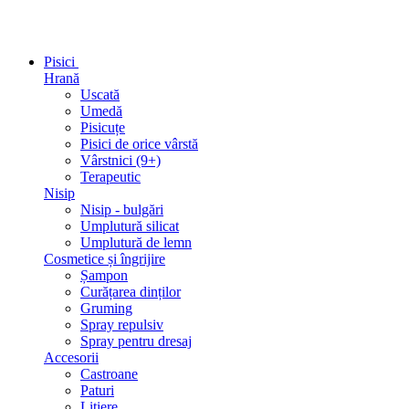
Pisici
Hrană
Uscată
Umedă
Pisicuțe
Pisici de orice vârstă
Vârstnici (9+)
Terapeutic
Nisip
Nisip - bulgări
Umplutură silicat
Umplutură de lemn
Cosmetice și îngrijire
Șampon
Curățarea dinților
Gruming
Spray repulsiv
Spray pentru dresaj
Accesorii
Castroane
Paturi
Litiere