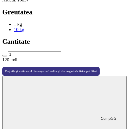
Greutatea
1 kg
10 kg
Cantitate
120
mdl
Prețurile și sortimentul din magazinul online și din magazinele fizice pot diferi
Cumpără