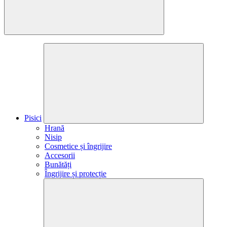
Pisici
Hrană
Nisip
Cosmetice și îngrijire
Accesorii
Bunătăți
Îngrijire și protecție