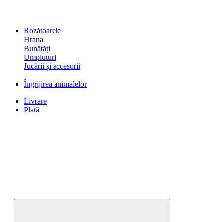
Rozătoarele
Hrana
Bunătăți
Umpluturi
Jucării și accesorii
Îngrijirea animalelor
Livrare
Plată