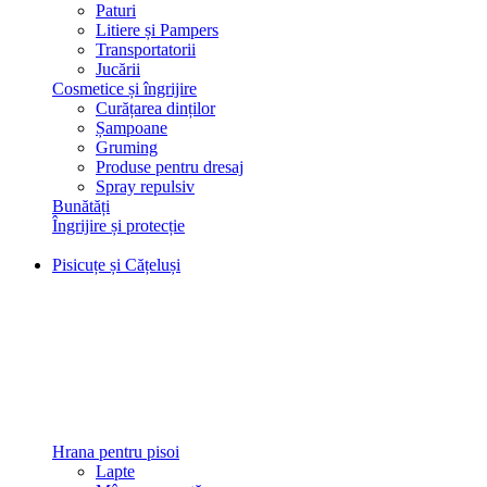
Paturi
Litiere și Pampers
Transportatorii
Jucării
Cosmetice și îngrijire
Curățarea dinților
Șampoane
Gruming
Produse pentru dresaj
Spray repulsiv
Bunătăți
Îngrijire și protecție
Pisicuțe și Cățeluși
Hrana pentru pisoi
Lapte