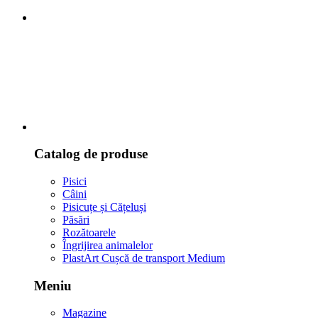
Catalog de produse
Pisici
Câini
Pisicuțe și Cățeluși
Păsări
Rozătoarele
Îngrijirea animalelor
PlastArt Cușcă de transport Medium
Meniu
Magazine