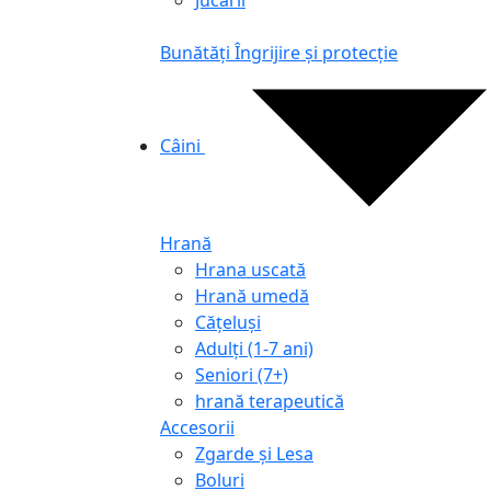
Jucării
Bunătăți
Îngrijire și protecție
Câini
Hrană
Hrana uscată
Hrană umedă
Cățeluși
Adulți (1-7 ani)
Seniori (7+)
hrană terapeutică
Accesorii
Zgarde și Lesa
Boluri