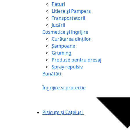
Paturi
Litiere și Pampers
Transportatorii
Jucării
Cosmetice și îngrijire
Curățarea dinților
Șampoane
Gruming
Produse pentru dresaj
Spray repulsiv
Bunătăți
Îngrijire și protecție
Pisicuțe și Cățeluși