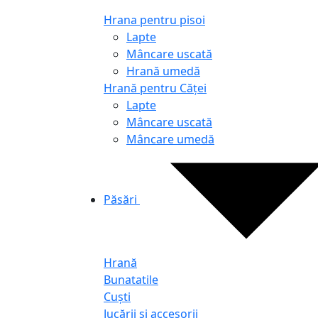
Hrana pentru pisoi
Lapte
Mâncare uscată
Hrană umedă
Hrană pentru Căței
Lapte
Mâncare uscată
Mâncare umedă
Păsări
Hrană
Bunatatile
Cuști
Jucării și accesorii