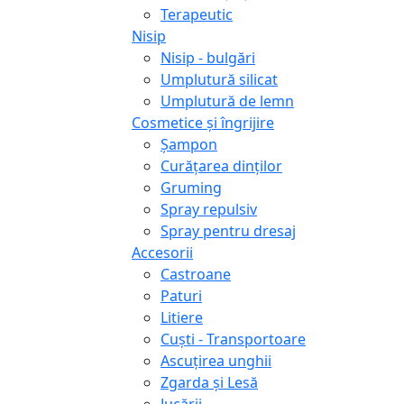
Terapeutic
Nisip
Nisip - bulgări
Umplutură silicat
Umplutură de lemn
Cosmetice și îngrijire
Șampon
Curățarea dinților
Gruming
Spray repulsiv
Spray pentru dresaj
Accesorii
Castroane
Paturi
Litiere
Сuști - Transportoare
Ascuţirea unghii
Zgarda și Lesă