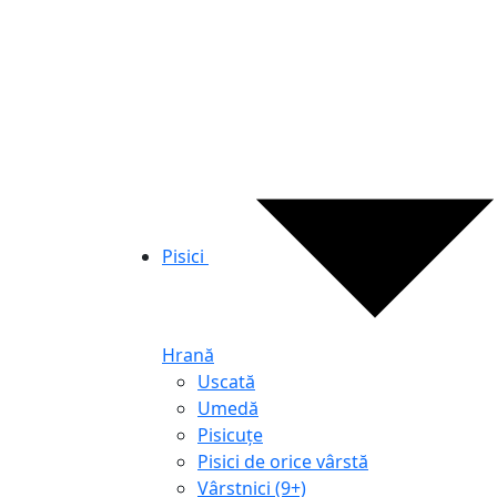
Pisici
Hrană
Uscată
Umedă
Pisicuțe
Pisici de orice vârstă
Vârstnici (9+)