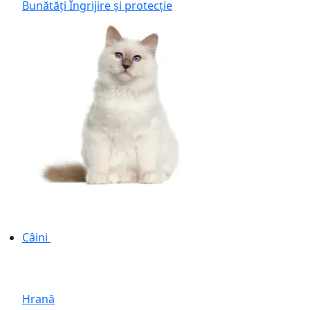
Bunătăți
Îngrijire și protecție
Câini
Hrană