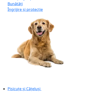
Bunătăți
Îngrijire și protecție
Pisicuțe și Cățeluși