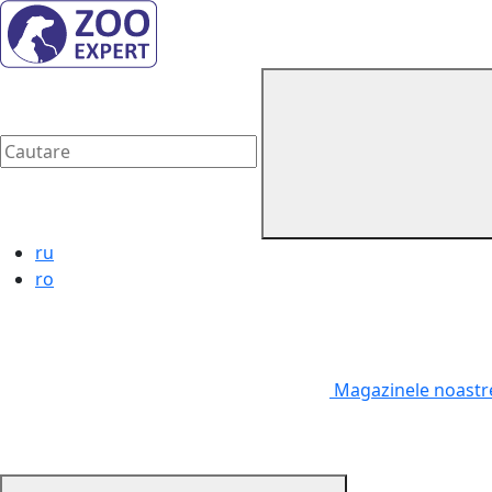
ru
ro
Magazinele noast