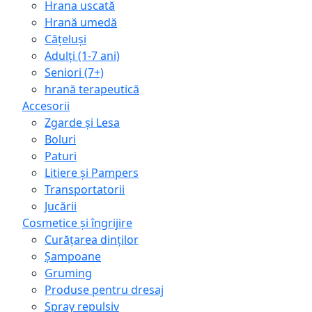
Hrana uscată
Hrană umedă
Cățeluși
Adulți (1-7 ani)
Seniori (7+)
hrană terapeutică
Accesorii
Zgarde și Lesa
Boluri
Paturi
Litiere și Pampers
Transportatorii
Jucării
Cosmetice și îngrijire
Curățarea dinților
Șampoane
Gruming
Produse pentru dresaj
Spray repulsiv