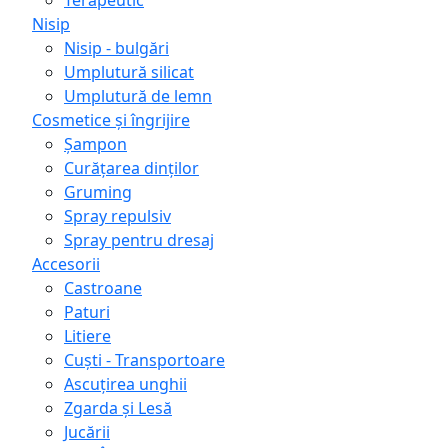
Terapeutic
Nisip
Nisip - bulgări
Umplutură silicat
Umplutură de lemn
Cosmetice și îngrijire
Șampon
Curățarea dinților
Gruming
Spray repulsiv
Spray pentru dresaj
Accesorii
Castroane
Paturi
Litiere
Сuști - Transportoare
Ascuţirea unghii
Zgarda și Lesă
Jucării