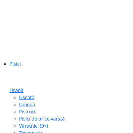
Pisici
Hrană
Uscată
Umedă
Pisicuțe
Pisici de orice vârstă
Vârstnici (9+)