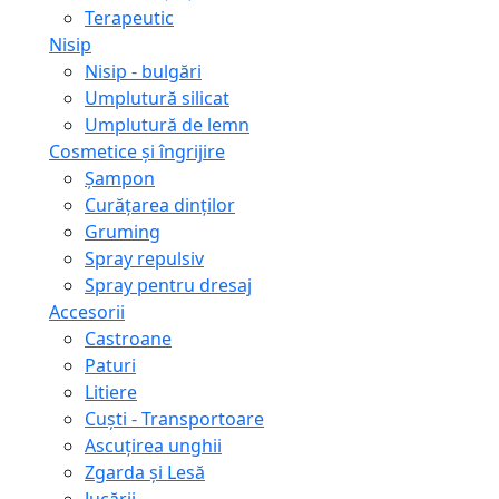
Terapeutic
Nisip
Nisip - bulgări
Umplutură silicat
Umplutură de lemn
Cosmetice și îngrijire
Șampon
Curățarea dinților
Gruming
Spray repulsiv
Spray pentru dresaj
Accesorii
Castroane
Paturi
Litiere
Сuști - Transportoare
Ascuţirea unghii
Zgarda și Lesă