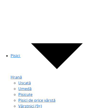
Pisici
Hrană
Uscată
Umedă
Pisicuțe
Pisici de orice vârstă
Vârstnici (9+)