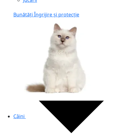
Jucării
Bunătăți
Îngrijire și protecție
Câini