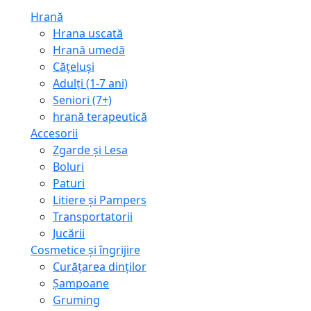
Hrană
Hrana uscată
Hrană umedă
Cățeluși
Adulți (1-7 ani)
Seniori (7+)
hrană terapeutică
Accesorii
Zgarde și Lesa
Boluri
Paturi
Litiere și Pampers
Transportatorii
Jucării
Cosmetice și îngrijire
Curățarea dinților
Șampoane
Gruming