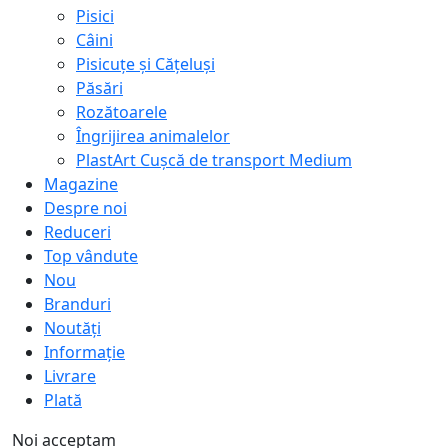
Pisici
Câini
Pisicuțe și Cățeluși
Păsări
Rozătoarele
Îngrijirea animalelor
PlastArt Cușcă de transport Medium
Magazine
Despre noi
Reduceri
Top vândute
Nou
Branduri
Noutăți
Informație
Livrare
Plată
Noi acceptam