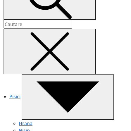
Pisici
Hrană
Nisip