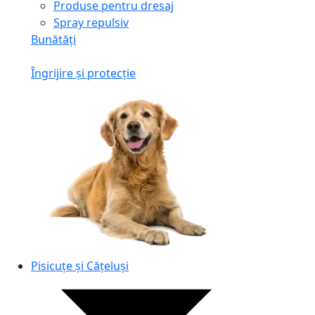
Produse pentru dresaj
Spray repulsiv
Bunătăți
Îngrijire și protecție
Pisicuțe și Cățeluși